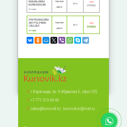
казахских ханов в
Курсовая
2000
2012
истории Казахстана
подробнее
работа
История
Культура Казахстана в
эпоху Д.А. Кунаева
Курсовая
2000
2012
(1964-1985)
подробнее
работа
История
А:
г.Караганда, пр. Н.Абдирова 5, офис 325
Т:
+7-771-313-54-90
Е:
zakaz@kursovik.kz
,
kursovik.kz@mail.ru