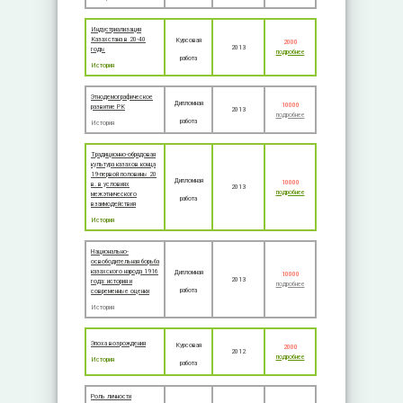
Индустриализация
Казахстана в 20-40
Курсовая
2000
2013
годы
подробнее
работа
История
Этнодемографическое
Дипломная
10000
развитие РК
2013
подробнее
работа
История
Традиционно-обрядовая
культура казахов конца
19-первой половины 20
Дипломная
10000
в. в условиях
2013
подробнее
межэтнического
работа
взаимодействия
История
Национально-
освободительная борьба
казахского народа 1916
Дипломная
10000
2013
года: история и
подробнее
работа
современные оценки
История
Эпоха возрождения
Курсовая
2000
2012
подробнее
История
работа
Роль личности