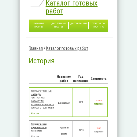
Каталог готовых
работ
КУРСОВЫЕ
ДИПЛОМНЫЕ
ДИССЕРТАЦИИ
ОТЧЕТЫ ПО
РАБОТЫ
РАБОТЫ
ПРАКТИКЕ
Главная
/
Каталог готовых работ
Вы здесь
История
Название
Год
Стоимость
работ
написания
ГОСУДАРСТВЕННЫЕ
НАГРАДЫ
РЕСПУБЛИКИ
25000
КАЗАХСТАН:
2018
Диссертация
подробнее
ИСТОРИЯ И АТРИБУТ
ГОСУДАРСТВЕННОСТИ
История
Государственная
хоровая капелла
Курсовая
2000
2013
Казахстана
подробнее
работа
История