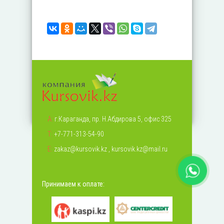
А:
г.Караганда, пр. Н.Абдирова 5, офис 325
Т:
+7-771-313-54-90
Е:
zakaz@kursovik.kz
,
kursovik.kz@mail.ru
Принимаем к оплате: