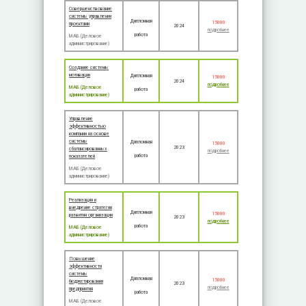
Совершенствование
системы управления
Дипломная
15000
проектами
2024
подробнее
работа
МАБ (Деловое
администрирование)
Создание системы
мотивации
Дипломная
15000
2024
подробнее
МАБ (Деловое
работа
администрирование)
Управление
эффективностью
компании на основе
системы
Дипломная
15000
2023
сбалансированных
подробнее
работа
показателей
МАБ (Деловое
администрирование)
Реализация и
внедрение стратегии
Дипломная
15000
развития организации
2023
подробнее
работа
МАБ (Деловое
администрирование)
Повышение
эффективности
системы
Дипломная
15000
бюджетирования
2023
подробнее
предприятия
работа
МАБ (Деловое