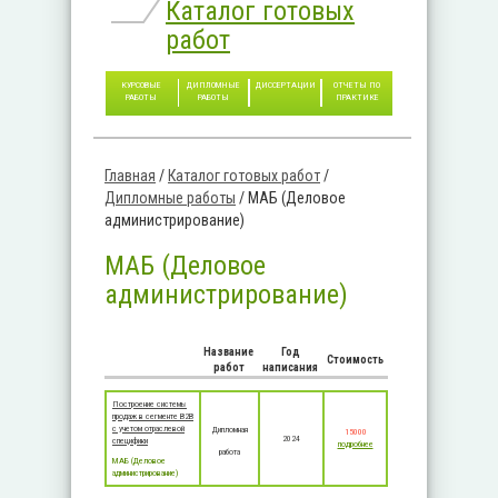
Каталог готовых
работ
КУРСОВЫЕ
ДИПЛОМНЫЕ
ДИССЕРТАЦИИ
ОТЧЕТЫ ПО
РАБОТЫ
РАБОТЫ
ПРАКТИКЕ
Главная
/
Каталог готовых работ
/
Вы здесь
Дипломные работы
/
МАБ (Деловое
администрирование)
МАБ (Деловое
администрирование)
Название
Год
Стоимость
работ
написания
Построение системы
продаж в сегменте B2B
с учетом отраслевой
Дипломная
15000
2024
специфики
подробнее
работа
МАБ (Деловое
администрирование)