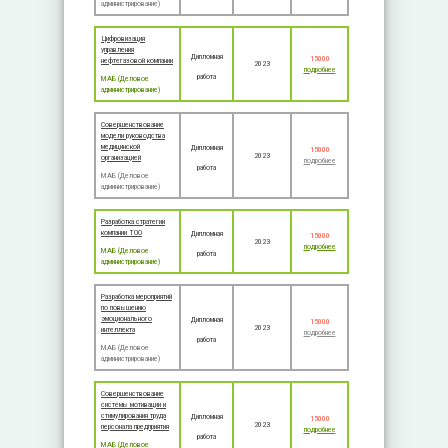
администрирование)
Цифровизация
управления
Дипломная
15000
нефтегазовой компании
2023
подробнее
работа
МАБ (Деловое
администрирование)
Совершенствование
модели руководства
медицинской
Дипломная
15000
2023
организацией
подробнее
работа
МАБ (Деловое
администрирование)
Разработка стратегии
компании ТОО
Дипломная
15000
2023
подробнее
МАБ (Деловое
работа
администрирование)
Разработка мероприятий
по повышению
эмоционального
Дипломная
15000
2023
интеллекта
подробнее
работа
МАБ (Деловое
администрирование)
Совершенствование
системы мотивации и
стимулирования труда
Дипломная
15000
2023
персонала предприятия
подробнее
работа
МАБ (Деловое