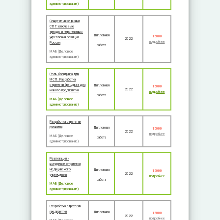
администрирование)
Современные рынки
СПГ: ключевые
тренды и перспективы
Дипломная
15000
укрепления позиций
2022
подробнее
России
работа
МАБ (Деловое
администрирование)
Роль брендинга для
МСП. Разработка
стратегии брендинга для
Дипломная
15000
2022
нового предприятия
подробнее
работа
МАБ (Деловое
администрирование)
Разработка стратегии
развития
Дипломная
15000
2022
подробнее
МАБ (Деловое
работа
администрирование)
Реализация и
внедрение стратегии
медицинского
Дипломная
15000
2022
учреждения
подробнее
работа
МАБ (Деловое
администрирование)
Разработка стратегии
предприятия
Дипломная
15000
2022
подробнее