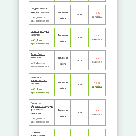
Создание системы
адаптации персонала
Дипломная
15000
2021
подробнее
МАБ (Деловое
работа
администрирование)
Организация службы
маркетинга
Дипломная
15000
2021
подробнее
МАБ (Деловое
работа
администрирование)
Анализ бизнес-
процессов
Дипломная
15000
2021
подробнее
МАБ (Деловое
работа
администрирование)
Управление
рентабельностью
Дипломная
15000
компании
2021
подробнее
работа
МАБ (Деловое
администрирование)
Построение
эффективной структуры
финансового
Дипломная
15000
2021
управления
подробнее
работа
МАБ (Деловое
администрирование)
Особенности
использования