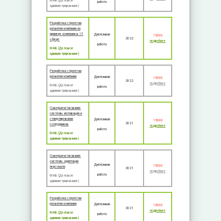
МАБ (Деловое
работа
администрирование)
Разработка стратегии
развития компании на
примере компании в IT
Дипломная
15000
2022
сфере
подробнее
работа
МАБ (Деловое
администрирование)
Разработка стратегии
развития компании
Дипломная
15000
2022
подробнее
МАБ (Деловое
работа
администрирование)
Совершенствование
системы мотивации и
стимулирования
Дипломная
15000
2021
сотрудников
подробнее
работа
МАБ (Деловое
администрирование)
Совершенствование
системы адаптации
Дипломная
15000
персонала
2021
подробнее
работа
МАБ (Деловое
администрирование)
Разработка стратегии
развития компании
Дипломная
15000
2021
подробнее
МАБ (Деловое
работа
администрирование)