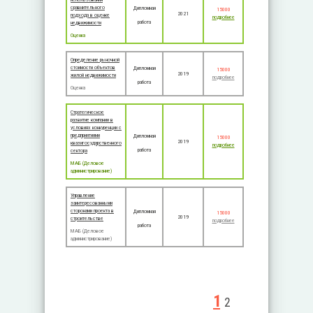
сравнительного
Дипломная
15000
2021
подхода в оценке
подробнее
работа
недвижимости
Оценка
Определение рыночной
стоимости объектов
Дипломная
15000
2019
жилой недвижимости
подробнее
работа
Оценка
Стратегическое
развитие компании в
условиях конкуренции с
предприятиями
Дипломная
15000
2019
квазигосударственного
подробнее
работа
сектора
МАБ (Деловое
администрирование)
Управление
заинтересованными
сторонами проекта в
Дипломная
15000
2019
строительстве
подробнее
работа
МАБ (Деловое
администрирование)
Страницы
1
2