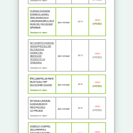
Гражданское право
Особенности развития
политики по связям с
общественностью в
25000
современном мире в части
2015
Диссертация
подробнее
раскрытия существенной
информации
Гражданское право
АНТИКОРРУПЦИОННОЕ
ЗАКОНОДАТЕЛЬСТВО
РЕСПУБЛИКИ
КАЗАХСТАН:
25000
2015
ЭВОЛЮЦИЯ,
Диссертация
подробнее
ПРИОРИТЕТЫ,
ПРОБЛЕМЫ
Гражданское право
Қазiргi замандағы медиация
институтының даму
25000
2014
мәселелерінің өзектілігі
Диссертация
подробнее
Гражданское право
Актуальные проблемы
возмещения вреда
25000
работодателем и
2014
Диссертация
подробнее
государс‬твом
Гражданское право
Азаматтық қоғамдағы
әйел адамдардың
25000
құқықтарын жетілдіру