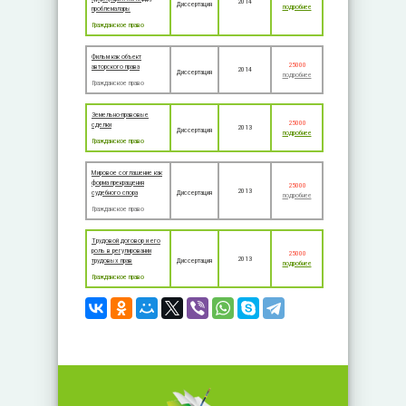
2014
Диссертация
подробнее
проблемалары
Гражданское право
Фильм как объект
25000
авторского права
2014
Диссертация
подробнее
Гражданское право
Земельно-правовые
25000
сделки
2013
Диссертация
подробнее
Гражданское право
Мировое соглашение как
форма прекращения
25000
2013
судебного спора
Диссертация
подробнее
Гражданское право
Трудовой договор и его
роль в регулировании
25000
2013
трудовых прав
Диссертация
подробнее
Гражданское право