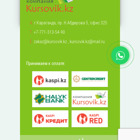
А:
г.Караганда, пр. Н.Абдирова 5, офис 325
Т:
+7-771-313-54-90
Е:
zakaz@kursovik.kz
,
kursovik.kz@mail.ru
Принимаем к оплате: