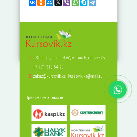
А:
г.Караганда, пр. Н.Абдирова 5, офис 325
Т:
+7-771-313-54-90
Е:
zakaz@kursovik.kz
,
kursovik.kz@mail.ru
Принимаем к оплате: