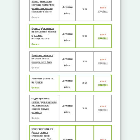
Анализ финансового
состояния предприятия и
Дипломная
15000
разработка мер по его
2024
подробнее
совершенствованию
работа
Финансы
Оценка эффективности
инвестиционных проектов
Дипломная
15000
в условиях
2024
подробнее
неопределенности
работа
Финансы
Управление активами и
пассивами баланса
Дипломная
15000
2024
коммерческого банка
подробнее
работа
Финансы
Управление рисками на
Дипломная
15000
предприятии
2024
подробнее
работа
Финансы
Бюджетирование в
системе управленческого
учета организации:
Дипломная
15000
2024
значение, порядок
подробнее
работа
разработки
Финансы
Стратегии устойчивого
финансирования в
страховании жизни:
использование ESG-
Дипломная