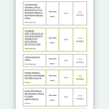
Предупреждение
незаконного оборота
наркотических средств:
Дипломная
15000
национально правовые и
2024
подробнее
международно-правовые
работа
аспекты
Юриспруденция
УГОЛОВНАЯ
ОТВЕТСТВЕННОСТЬ ЗА
ПРИЧИНЕНИЕ ВРЕДА
Дипломная
15000
ЗДОРОВЬЮ ПРИ
2024
подробнее
СМЯГЧАЮЩИХ
работа
ОБСТОЯТЕЛЬСТВАХ
Юриспруденция
Тактические методы
Дипломная
15000
допроса
2024
подробнее
работа
Юриспруденция
Развитие жилищного
ипотечного кредитования в
Дипломная
15000
2024
Республике Казахстан
подробнее
работа
Финансы
Оценка эффективности
инвестиционных проектов
Дипломная
15000
в условиях
2024
подробнее
неопределенности
работа
Финансы