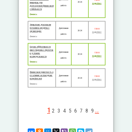
15000
2024
принципов для
подробнее
работа
долгосрочной финансовой
стабильности
Финансы
Управление денежными
потоками в кредитных
Дипломная
15000
2024
организациях
подробнее
работа
Финансы
Оценка эффективности
инвестиционных проектов
Дипломная
15000
в условиях
2024
подробнее
неопределенности
работа
Финансы
Финансовая грамотность и
ее влияние на поведение
Дипломная
15000
2024
потребителей
подробнее
работа
Финансы
Страницы
1
…
2
3
4
5
6
7
8
9