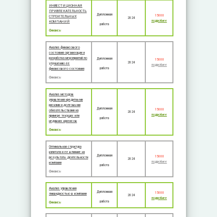
ИНВЕСТИЦИОННАЯ
ПРИВЛЕКАТЕЛЬНОСТЬ
Дипломная
15000
СТРОИТЕЛЬНЫХ
2024
подробнее
КОМПАНИЙ
работа
Финансы
Анализ финансового
состояния организации и
разработка мероприятий по
Дипломная
15000
2024
улучшению ее
подробнее
работа
финансового состояния
Финансы
Анализ методов
управления кредитными
рисками и долговыми
Дипломная
15000
обязательствами на
2024
подробнее
примере текущих или
работа
недавних кризисов
Финансы
Оптимальная структура
капитала и ее влияние на
Дипломная
15000
результаты деятельности
2024
подробнее
компании
работа
Финансы
Анализ управления
Дипломная
15000
ликвидностью в компании
2024
подробнее
работа
Финансы