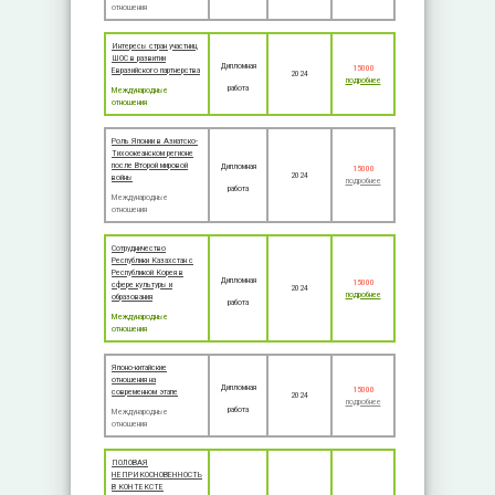
отношения
Интересы стран участниц
ШОС в развитии
Дипломная
15000
Евразийского партнерства
2024
подробнее
работа
Международные
отношения
Роль Японии в Азиатско-
Тихоокеанском регионе
после Второй мировой
Дипломная
15000
2024
войны
подробнее
работа
Международные
отношения
Сотрудничество
Республики Казахстан с
Республикой Корея в
Дипломная
15000
сфере культуры и
2024
подробнее
образования
работа
Международные
отношения
Японо-китайские
отношения на
Дипломная
15000
современном этапе
2024
подробнее
работа
Международные
отношения
ПОЛОВАЯ
НЕПРИКОСНОВЕННОСТЬ
В КОНТЕКСТЕ