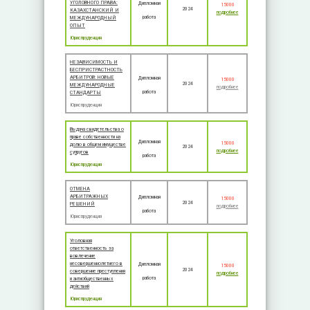
УГОЛОВНОГО ПРАВА:
Дипломная
15000
2024
КАЗАХСТАНСКИЙ И
подробнее
работа
МЕЖДУНАРОДНЫЙ
ОПЫТ
Юриспруденция
НЕЗАВИСИМОСТЬ И
БЕСПРИСТРАСТНОСТЬ
АРБИТРОВ: НОВЫЕ
Дипломная
15000
2024
МЕЖДУНАРОДНЫЕ
подробнее
работа
СТАНДАРТЫ
Юриспруденция
Выдача свидетельства о
праве собственности на
Дипломная
15000
долю в общем имуществе
2024
подробнее
супругов
работа
Юриспруденция
ОТМЕНА
АРБИТРАЖНЫХ
Дипломная
15000
2024
РЕШЕНИЙ
подробнее
работа
Юриспруденция
Уголовная
ответственность за
вовлечение
несовершеннолетнего в
Дипломная
15000
2024
совершение преступления
подробнее
работа
и антиобщественных
действий
Юриспруденция