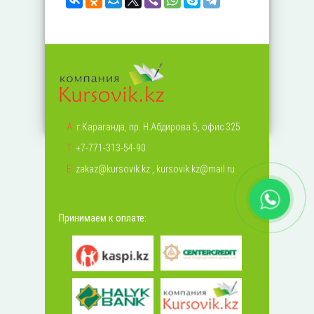
А:
г.Караганда, пр. Н.Абдирова 5, офис 325
Т:
+7-771-313-54-90
Е:
zakaz@kursovik.kz
,
kursovik.kz@mail.ru
Принимаем к оплате: