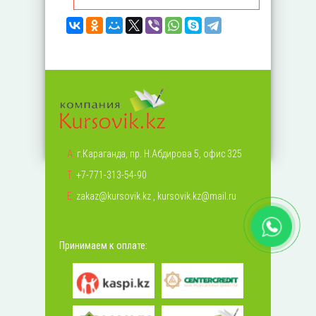
А:
г.Караганда, пр. Н.Абдирова 5, офис 325
Т:
+7-771-313-54-90
Е:
zakaz@kursovik.kz
,
kursovik.kz@mail.ru
Принимаем к оплате: