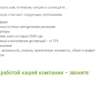
вать вам, почему мы лучшие в своем деле…
торов отвечают следующим требованиям:
дации.
нные согласно методическим указаниям
ературы
ми, книги не старше 2008 года
мных и магистерских диссертаций – от 75%
казаниям
 актуальность, новизну, практическую значимость, объект и предмет
оте.
работой нашей компании – звоните: