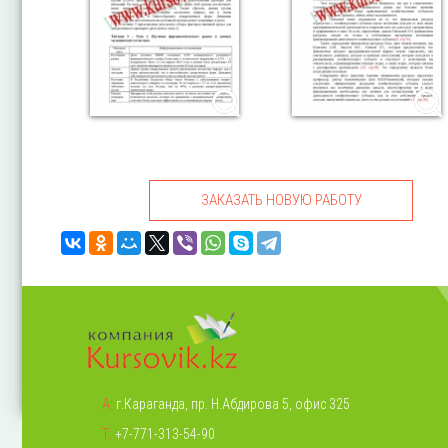
ЗАКАЗАТЬ НОВУЮ РАБОТУ
А:
г.Караганда, пр. Н.Абдирова 5, офис 325
Т:
+7-771-313-54-90