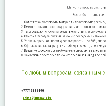
Мы хотим продемонстриро
Все работы наших ав
Содержат аналитический материал и практические рекомен
Имеют автоматическое содержание и заголовки, оформле
Текст содержит сноски на реальные источники в списке лит
Список литературы свежий, законы с последними изменения
Уровень оригинальности курсовых работы – от 60%, дипло
Оформление текста, рисунки и таблицы по методическим у
Введение содержит все необходимые структурные элементы:
Заключение построено по схеме: основные выводы по раб
По любым вопросам, связанным с 
+77713135490
zakaz@kursovik.kz