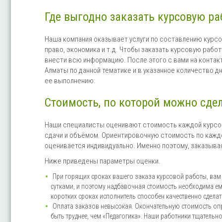
Где выгодно заказать курсовую ра
Наша компания оказывает услуги по составлению курсов
право, экономика и т.д. Чтобы заказать курсовую рабо
внести всю информацию. После этого с вами на контак
Алматы по данной тематике и в указанное количество д
ее выполнению.
Стоимость, по которой можно сде
Наши специалисты оценивают стоимость каждой курсов
сдачи и объёмом. Ориентировочную стоимость по каждо
оценивается индивидуально. Именно поэтому, заказывая
Ниже приведены параметры оценки.
При горящих сроках вашего заказа курсовой работы, вам 
сутками, и поэтому надбавочная стоимость необходима ем
коротких сроках исполнитель способен качественно сдела
Оплата заказов невысокая. Окончательную стоимость опр
быть труднее, чем «Педагогика». Наши работники тщательн