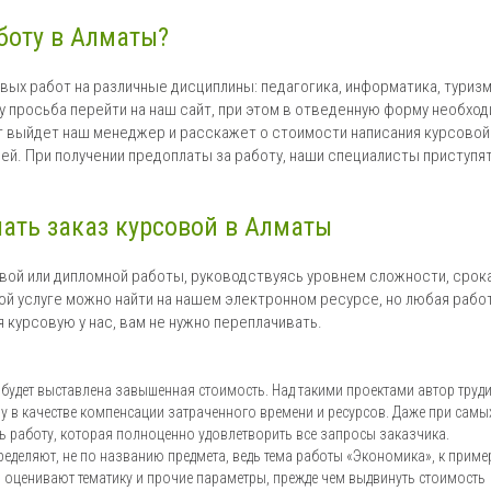
боту в Алматы?
ых работ на различные дисциплины: педагогика, информатика, туризм
ту просьба перейти на наш сайт, при этом в отведенную форму необхо
т выйдет наш менеджер и расскажет о стоимости написания курсовой
ней. При получении предоплаты за работу, наши специалисты приступят
лать заказ курсовой в Алматы
ой или дипломной работы, руководствуясь уровнем сложности, срок
й услуге можно найти на нашем электронном ресурсе, но любая рабо
 курсовую у нас, вам не нужно переплачивать.
будет выставлена завышенная стоимость. Над такими проектами автор труди
у в качестве компенсации затраченного времени и ресурсов. Даже при самы
ть работу, которая полноценно удовлетворить все запросы заказчика.
еделяют, не по названию предмета, ведь тема работы «Экономика», к приме
о оценивают тематику и прочие параметры, прежде чем выдвинуть стоимость