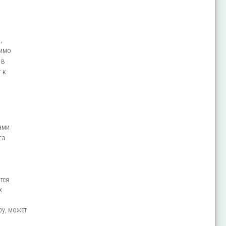
,
димо
 в
 к
ами
та
тся
х
ру, может