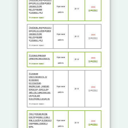
надзора за соблюдением
законности при
Курсовая
2000
2015
расследовании
подробнее
работа
уголовных дел
Уголовное право
Проблемы прокурорского
надзора за соблюдением
законности при
Курсовая
2000
2015
расследовании
подробнее
работа
уголовных дел
Уголовное право
Уголовно-правовая
Курсовая
2000
характеристика клеветы
2014
подробнее
работа
Уголовное право
Уголовная
ответственность за
незаконное
изготовление,
приобретение, хранение,
Курсовая
2000
2014
перевозку, пересылку
подробнее
работа
либо сбыт наркотических
средств или
психотропных веществ
Уголовное право
Преступления против
конституционных и иных
прав и свобод человека и
Курсовая
2000
2014
гражданина: понятие и
подробнее
работа
виды