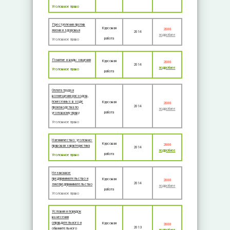
Уголовное право
Преступления против
Курсовая
2000
жизни и здоровья
2014
подробнее
работа
Уголовное право
Понятие и виды хищения
Курсовая
2000
2014
подробнее
Уголовное право
работа
Оплата труда и
возмещения расходов,
понесенных в ходе
Курсовая
2000
2014
производства по
подробнее
работа
уголовному праву
Уголовное право
Наемничество: уголовно-
Курсовая
2000
правовая характеристика
2014
подробнее
работа
Уголовное право
Незаконное
предпринимательство и
Курсовая
2000
2014
лжепредпринимательство
подробнее
работа
Уголовное право
Условия и порядок
вынесения
оправдательного и
Курсовая
2000
2013
обвинительного
подробнее