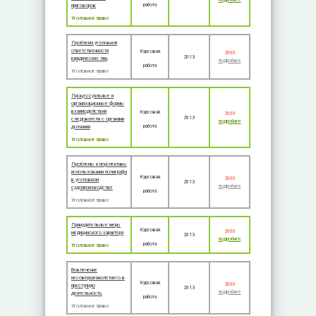
работа
приговоров
Уголовное право
Проблема уголовной
ответственности
Курсовая
2000
2013
юридических лиц
подробнее
работа
Уголовное право
Процессуальные и
организационные формы
взаимодействия
Курсовая
2000
2013
следователя с органами
подробнее
работа
дознания
Уголовное право
Проблемы и перспективы
использования полиграфа
Курсовая
2000
в уголовном
2013
подробнее
судопроизводстве
работа
Уголовное право
Принудительные меры
Курсовая
2000
медицинского характера
2013
подробнее
работа
Уголовное право
Вовлечение
несовершеннолетнего в
Курсовая
2000
преступную
2013
подробнее
деятельность
работа
Уголовное право