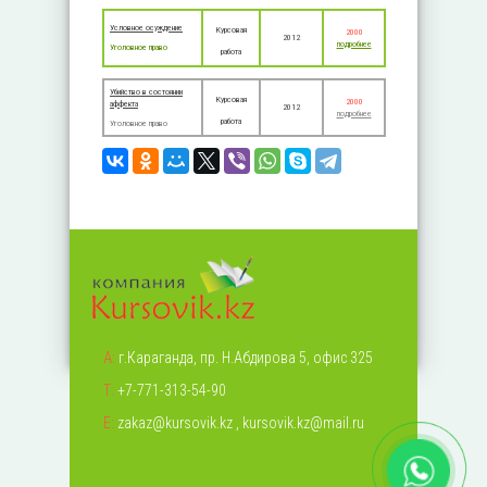
Условное осуждение
Курсовая
2000
2012
подробнее
Уголовное право
работа
Убийство в состоянии
Курсовая
2000
аффекта
2012
подробнее
работа
Уголовное право
А:
г.Караганда, пр. Н.Абдирова 5, офис 325
Т:
+7-771-313-54-90
Е:
zakaz@kursovik.kz
,
kursovik.kz@mail.ru