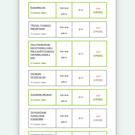
Мошенничество
Курсовая
2000
2016
подробнее
Уголовное право
работа
Субъекты уголовного
Курсовая
2000
правонарушения
2016
подробнее
работа
Уголовное право
Преступления против
конституционных и иных
прав и свобод человека и
Курсовая
2000
2015
гражданина: понятие и
подробнее
работа
виды
Уголовное право
Отягчающие
Курсовая
2000
обстоятельства
2015
подробнее
работа
Уголовное право
Исполнение приговора
Курсовая
2000
2015
подробнее
Уголовное право
работа
Злоупотребление
должностными
Курсовая
2000
2015
полномочиями
подробнее
работа
Уголовное право
Проблемы прокурорского