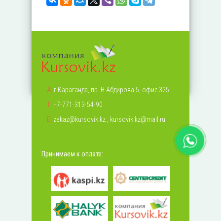
А:
г.Караганда, пр. Н.Абдирова 5, офис 325
Т:
+7-771-313-54-90
Е:
zakaz@kursovik.kz
,
kursovik.kz@mail.ru
Принимаем к оплате: