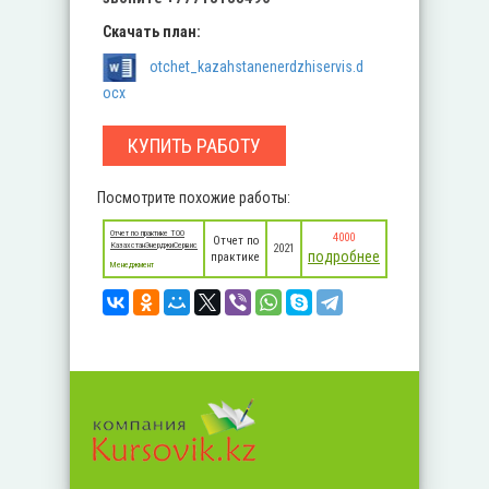
Скачать план:
otchet_kazahstanenerdzhiservis.d
ocx
КУПИТЬ РАБОТУ
Посмотрите похожие работы:
Отчет по практике ТОО
4000
Отчет по
КазахстанЭнерджиСервис
2021
подробнее
практике
Менеджмент