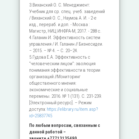
3.Виханский О. С. Менеджмент:
Учебник для ср. спец. учеб. заведений
/ Виханский О. С., Наумов А. И. - 2-е
изд., перераб. и доп. - Москва :
Магистр, НИЦ ИНФРА-М, 2017. - 288 с.
4.Галанин И. Эффективность систем
управления / И. Галанин // Бизнесидеи.
– 2015. – № 4. – С. 20–24.
5.Гудова Е.А. Эффективность с
"человеческим лицом": эволюция
понимания эффективности в теории
организаций //Мониторинг
общественного мнения:
экономические и социальные
перемены. 2016. № 1 (131). С. 231-239.
[Электронный ресурс]. – Режим
доступа:
https://elibrary.ru/item.asp?
id=25837745
По любым вопросам, связанным с
данной работой –
звоните
+77713135490