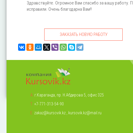
Здравствуйте. Огромное Вам спасибо за вашу работу. П
исправили. Очень благодарна Вам!!
ЗАКАЗАТЬ НОВУЮ РАБОТУ
А:
г.Караганда, пр. Н.Абдирова 5, офис 325
Т:
+7-771-313-54-90
Е:
zakaz@kursovik.kz
,
kursovik.kz@mail.ru