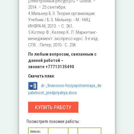
[Электронный ресурс]//G – Global. –
2014. – 25 сентября.
4.Мильнер Б.З. Теория организации:
Учебник / Б.З. Мильнер. - М.: НИЦ
ИНФРА-М, 2013. – С. 361.
5.Котлер Ф., Келлер К. Л. Маркетинг-
менеджмент: экспресс-курс. 3-е изд.
СПб. : Питер, 2010.- С. 234.
По любым вопросам, связанным с
данной работой –
звоните
+77713135490
Скачать план:
dr-_finansovo-hozyaystvennaya_de
yatelnost_predpriyatiya.docx
КУПИТЬ РАБОТУ
Посмотрите похожие работы:
Финансово-