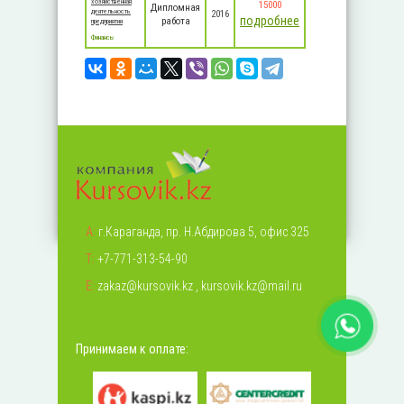
хозяйственная
15000
Дипломная
деятельность
2016
подробнее
работа
предприятия
Финансы
А:
г.Караганда, пр. Н.Абдирова 5, офис 325
Т:
+7-771-313-54-90
Е:
zakaz@kursovik.kz
,
kursovik.kz@mail.ru
Принимаем к оплате: