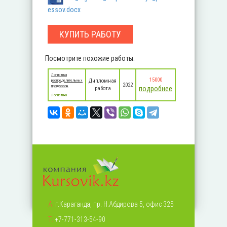
essov.docx
КУПИТЬ РАБОТУ
Посмотрите похожие работы:
Логистика
15000
Дипломная
распределительных
2022
процессов
подробнее
работа
Логистика
А:
г.Караганда, пр. Н.Абдирова 5, офис 325
Т:
+7-771-313-54-90