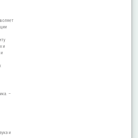
зволяет
ации
иту
х и
 и
х
ика. –
аука и