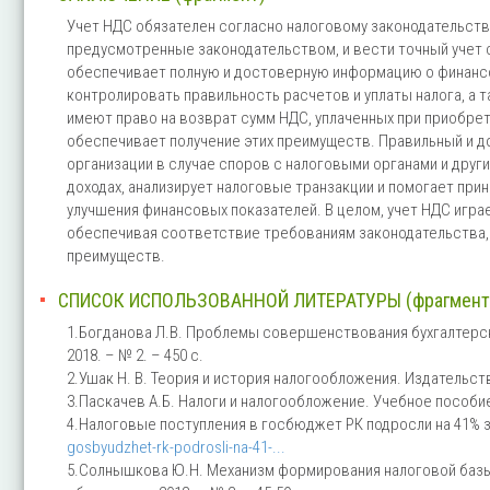
Учет НДС обязателен согласно налоговому законодательств
предусмотренные законодательством, и вести точный учет 
обеспечивает полную и достоверную информацию о финансо
контролировать правильность расчетов и уплаты налога, а
имеют право на возврат сумм НДС, уплаченных при приобрет
обеспечивает получение этих преимуществ. Правильный и 
организации в случае споров с налоговыми органами и дру
доходах, анализирует налоговые транзакции и помогает при
улучшения финансовых показателей. В целом, учет НДС игра
обеспечивая соответствие требованиям законодательства,
преимуществ.
СПИСОК ИСПОЛЬЗОВАННОЙ ЛИТЕРАТУРЫ (фрагмент
1.Богданова Л.В. Проблемы совершенствования бухгалтерско
2018. – № 2. – 450 с.
2.Ушак Н. В. Теория и история налогообложения. Издательство:
3.Паскачев А.Б. Налоги и налогообложение. Учебное пособие 
4.Налоговые поступления в госбюджет РК подросли на 41% з
gosbyudzhet-rk-podrosli-na-41-...
5.Солнышкова Ю.Н. Механизм формирования налоговой базы п