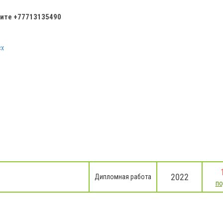
ните
+77713135490
cx
2022
Дипломная работа
по