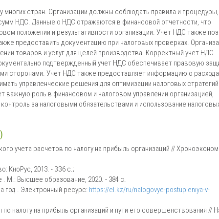
у многих стран. Организации должны соблюдать правила и процедуры,
сумм НДС. Данные о НДС отражаются в финансовой отчетности, что
вом положении и результативности организации. Учет НДС также по
 также предоставить документацию при налоговых проверках. Организ
ении товаров и услуг для целей производства. Корректный учет НДС
документально подтвержденный учет НДС обеспечивает правовую защ
гими сторонами. Учет НДС также предоставляет информацию о расхода
нимать управленческие решения для оптимизации налоговых стратегий
ет важную роль в финансовом и налоговом управлении организацией,
 контроль за налоговыми обязательствами и использование налоговы
)
го учета расчетов по налогу на прибыль организаций // Хроноэконом
 КноРус, 2013. - ЗЗ6 с.;
. М.: Высшее образование, 2020. - 384 с.
а год . Электронный ресурс:
https://el.kz/ru/nalogovye-postupleniya-v-
о налогу на прибыль организаций и пути его совершенствования // Н