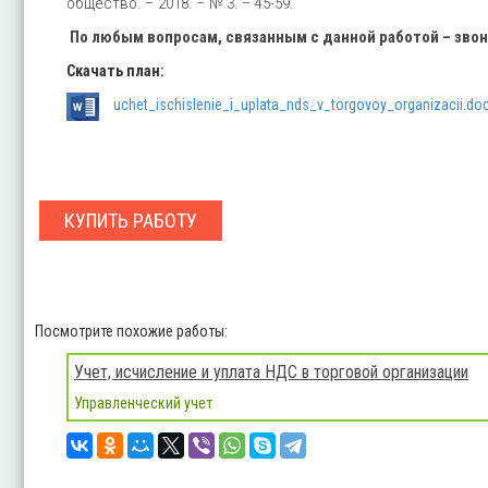
общество. – 2018. – № 3. – 45-59.
По любым вопросам, связанным с данной работой – зво
Скачать план:
uchet_ischislenie_i_uplata_nds_v_torgovoy_organizacii.do
КУПИТЬ РАБОТУ
Посмотрите похожие работы:
Учет, исчисление и уплата НДС в торговой организации
Управленческий учет