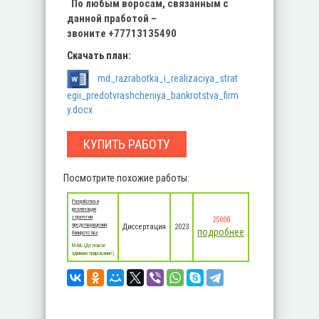
По любым во
росам, связанным с
данной
пработой –
звоните
+77713135490
Скачать план:
md_razrabotka_i_realizaciya_strat
egii_predotvrashcheniya_bankrotstva_firm
y.docx
КУПИТЬ РАБОТУ
Посмотрите похожие работы:
Разработка и
реализация
стратегии
25000
предотвращения
Диссертация
2023
подробнее
банкротства
MАБ (Деловое
администрирование)