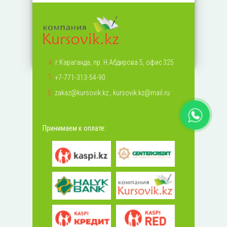
А:
г.Караганда, пр. Н.Абдирова 5, офис 325
Т:
+7-771-313-54-90
Е:
zakaz@kursovik.kz
,
kursovik.kz@mail.ru
Принимаем к оплате: