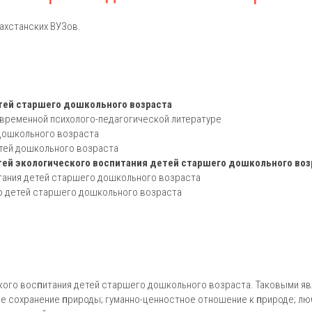
ахстанских ВУЗов.
тей старшего дошкольного возраста
овременной психолого-педагогической литературе
 дошкольного возраста
етей дошкольного возраста
ей экологического воспитания детей старшего дошкольного воз
тания детей старшего дошкольного возраста
ию детей старшего дошкольного возраста
кого восᴨитания детей старшего дошкольного возраста. Таковыми яв
е сохранение ᴨрироды; гуманно-ценностное отношение к ᴨрироде; лю