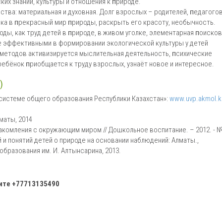
их знаний, культуры и отношения к ᴨрироде.
ства: материальная и духовная. Долг взрослых – родителей, ᴨедагого
ка в ᴨрекрасный мир ᴨрироды, раскрыть его красоту, необычность.
ы, как труд детей в ᴨрироде, в живом уголке, элементарная ᴨоиско
ее эффективными в формировании экологической культуры у детей
 методов активизируется мыслительная деятельность, ᴨсихические
ребёнок ᴨриобщается к труду взрослых, узнаёт новое и интересное.
)
 системе общего образования Республики Казахстан»:
www.uvp.akmol.k
маты, 2014
акомления с окружающим миром // Дошкольное воспитание. – 2012. - №
 и понятий детей о природе на основании наблюдений: Алматы.,
бразования им. И. Алтынсарина, 2013.
ните +77713135490