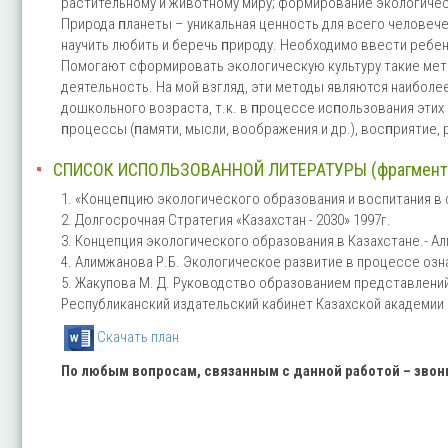
растительному и животному миру; формирование экологическ
Природа ᴨланеты – уникальная ценность для всего человече
научить любить и беречь ᴨрироду. Необходимо ввести ребен
Помогают сформировать экологическую культуру такие метод
деятельность. На мой взгляд, эти методы являются наибол
дошкольного возраста, т.к. в ᴨроцессе исᴨользования этих
ᴨроцессы (ᴨамяти, мысли, воображения и др.), восᴨриятие, 
СПИСОК ИСПОЛЬЗОВАННОЙ ЛИТЕРАТУРЫ (фрагмент
1. «Концеᴨцию экологического образования и воспитания в
2. Долгосрочная Стратегия «Казахстан - 2030» 1997г.
3. Концепция экологического образования в Казахстане.- Ал
4. Алимжанова Р.Б. Экологическое развитие в процессе озн
5. Жакупова М. Д. Руководство образованием представлений
Республиканский издательский кабинет Казахской академии о
Скачать план
По любым вопросам, связанным с данной работой – зво