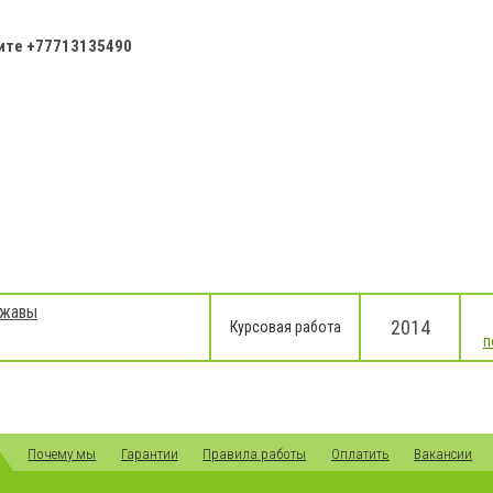
ните
+
77713135490
ржавы
2014
Курсовая работа
п
Почему мы
Гарантии
Правила работы
Оплатить
Вакансии