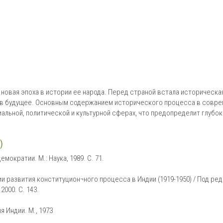
ь новая эпоха в истории ее народа. Перед страной встала историческа
и в будущее. Основным содержанием исторического процесса в совр
альной, политической и культурной сферах, что предопределит глубо
)
мократии. М.: Наука, 1989. С. 71.
 развития конституцион¬ного процесса в Индии (1919-1950) / Под ред. 
000. С. 143.
я Индии. М., 1973