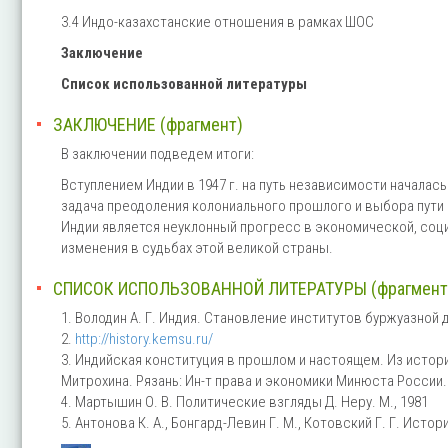
3.4 Индо-казахстанские отношения в рамках ШОС
Заключение
Список использованной литературы
ЗАКЛЮЧЕНИЕ (фрагмент)
В заключении подведем итоги:
Вступлением Индии в 1947 г. на путь независимости началас
задача преодоления колониального прошлого и выбора пут
Индии является неуклонный прогресс в экономической, соци
изменения в судьбах этой великой страны.
СПИСОК ИСПОЛЬЗОВАННОЙ ЛИТЕРАТУРЫ (фрагмент
1. Володин А. Г. Индия. Становление институтов буржуазной де
2.
http://history.kemsu.ru/
3. Индийская конституция в прошлом и настоящем. Из истории
Митрохина. Рязань: Ин-т права и экономики Минюста России. 2
4. Мартышин О. В. Политические взгляды Д. Неру. М., 1981
5. Антонова К. А., Бонгард-Левин Г. М., Котовский Г. Г. Истори