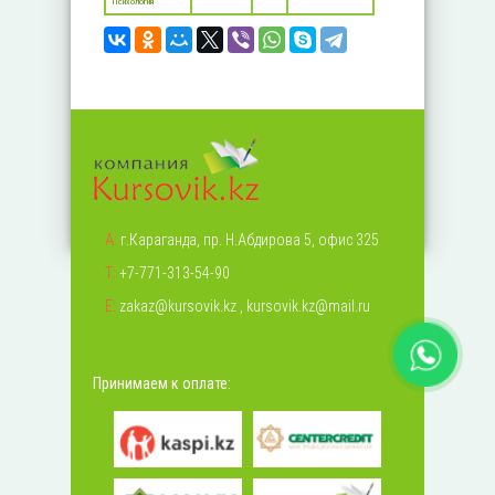
Психология
А:
г.Караганда, пр. Н.Абдирова 5, офис 325
Т:
+7-771-313-54-90
Е:
zakaz@kursovik.kz
,
kursovik.kz@mail.ru
Принимаем к оплате: