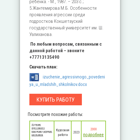
ребенка. - М., 1987. – 203 с.;
5.Жантемирова М.Б. Особенности
проявления агрессии среди
подростков Кокшетауский
государственный университет им. Ш.
Уалиханова.
По любым вопросам, связанным с
данной работой – звоните
+77713135490
Скачать план:
izuchenie_agressivnogo_povedeni
ya_u_mladshih_shkolnikov.docx
КУПИТЬ РАБОТУ
Посмотрите похожие работы:
Изучение
агрессивного
2000
Курсовая
поведения у младших
2023
подробнее
работа
школьников