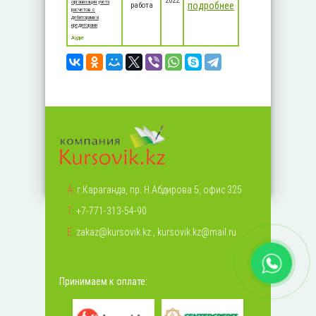
2022
организация учета
подробнее
работа
расчетов с
дебиторами и
кредиторами
Аудит
А:
г.Караганда, пр. Н.Абдирова 5, офис 325
Т:
+7-771-313-54-90
Е:
zakaz@kursovik.kz
,
kursovik.kz@mail.ru
Принимаем к оплате: