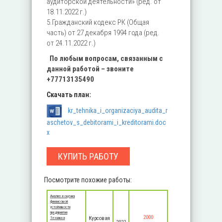
аудиторской деятельности» (ред. от
18.11.2022 г.)
5.Гражданский кодекс РК (Общая
часть) от 27 декабря 1994 года (ред.
от 24.11.2022 г.)
По любым вопросам, связанным с
данной работой – звоните
+77713135490
Скачать план:
kr_tehnika_i_organizaciya_audita_r
aschetov_s_debitorami_i_kreditorami.doc
x
КУПИТЬ РАБОТУ
Посмотрите похожие работы:
Анализ и оценка
финансовой
устойчивости
предприятия
2000
Курсовая
Техника и