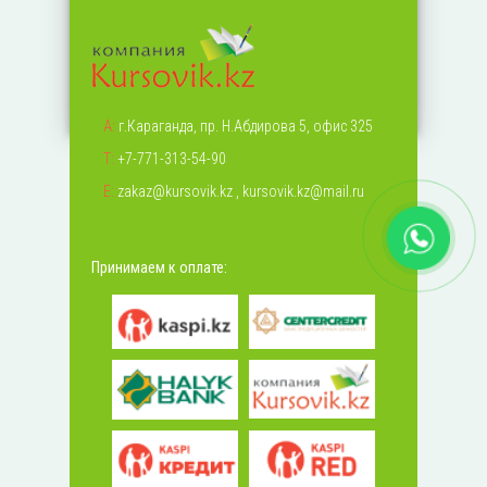
А:
г.Караганда, пр. Н.Абдирова 5, офис 325
Т:
+7-771-313-54-90
Е:
zakaz@kursovik.kz
,
kursovik.kz@mail.ru
Принимаем к оплате: