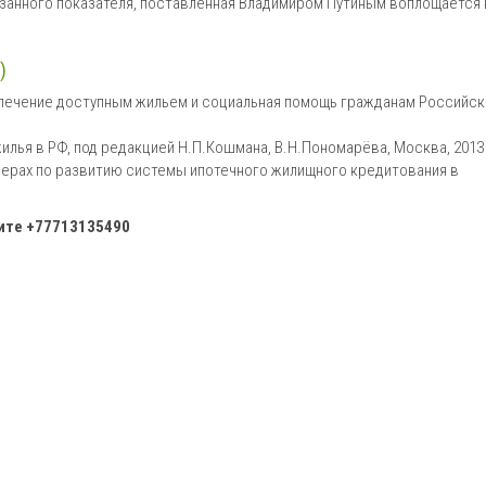
азанного показателя, поставленная Владимиром Путиным воплощается 
)
печение доступным жильем и социальная помощь гражданам Российск
лья в РФ, под редакцией Н.П.Кошмана, В.Н.Пономарёва, Москва, 2013 
О мерах по развитию системы ипотечного жилищного кредитования в
ните +77713135490