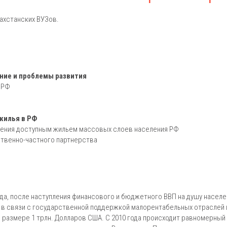
ахстанских ВУЗов.
яние и проблемы развития
 РФ
 жилья в РФ
чения доступным жильем массовых слоев населения РФ
ственно-частного партнерства
ода, после наступления финансового и бюджетного ВВП на душу населе
ся в связи с государственной поддержкой малорентабельных отраслей 
 размере 1 трлн. Долларов США. С 2010 года происходит равномерный