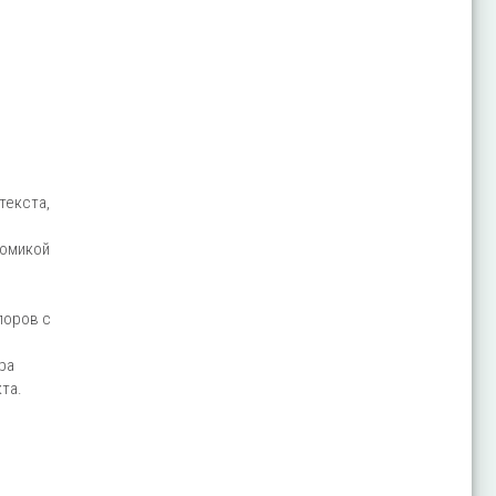
текста,
номикой
поров с
ра
та.