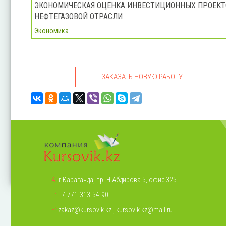
ЭКОНОМИЧЕСКАЯ ОЦЕНКА ИНВЕСТИЦИОННЫХ ПРОЕКТ
НЕФТЕГАЗОВОЙ ОТРАСЛИ
Экономика
ЗАКАЗАТЬ НОВУЮ РАБОТУ
А:
г.Караганда, пр. Н.Абдирова 5, офис 325
Т:
+7-771-313-54-90
Е:
zakaz@kursovik.kz
,
kursovik.kz@mail.ru