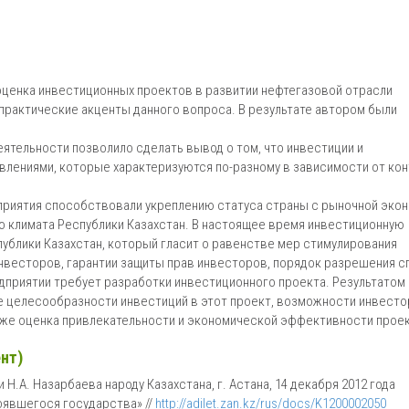
оценка инвестиционных проектов в развитии нефтегазовой отрасли
практические акценты данного вопроса. В результате автором были
ятельности позволило сделать вывод о том, что инвестиции и
лениями, которые характеризуются по-разному в зависимости от кон
приятия способствовали укреплению статуса страны с рыночной эко
 климата Республики Казахстан. В настоящее время инвестиционную
ублики Казахстан, который гласит о равенстве мер стимулирования
 инвесторов, гарантии защиты прав инвесторов, порядок разрешения с
дприятии требует разработки инвестиционного проекта. Результатом
е целесообразности инвестиций в этот проект, возможности инвесто
кже оценка привлекательности и экономической эффективности проек
нт)
Н.А. Назарбаева народу Казахстана, г. Астана, 14 декабря 2012 года
тоявшегося государства» //
http://adilet.zan.kz/rus/docs/K1200002050