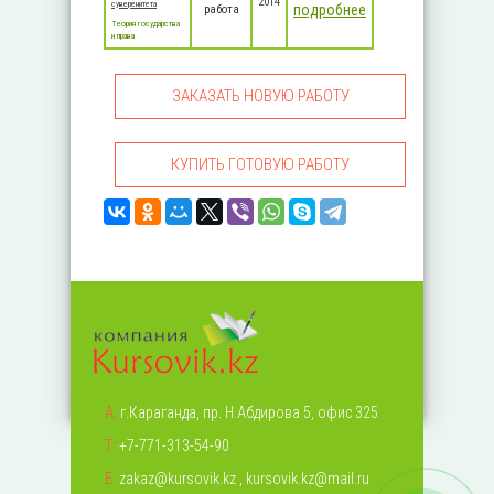
2014
суверенитета
подробнее
работа
Теория государства
и права
ЗАКАЗАТЬ НОВУЮ РАБОТУ
КУПИТЬ ГОТОВУЮ РАБОТУ
А:
г.Караганда, пр. Н.Абдирова 5, офис 325
Т:
+7-771-313-54-90
Е:
zakaz@kursovik.kz
,
kursovik.kz@mail.ru