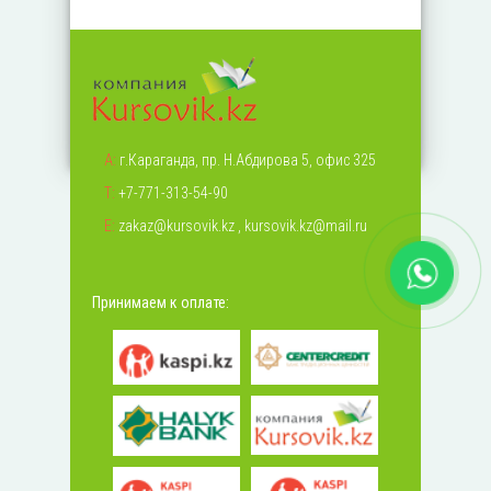
А:
г.Караганда, пр. Н.Абдирова 5, офис 325
Т:
+7-771-313-54-90
Е:
zakaz@kursovik.kz
,
kursovik.kz@mail.ru
Принимаем к оплате: