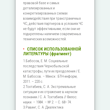
правовой базе и самых
детализированных и
конкретизированных схемах
взаимодействия при трансграничных
ЧС, действия партнеров в условиях ЧС
не будут эффективными, если они не
подкреплены наличием современных
технических возможностей.
СПИСОК ИСПОЛЬЗОВАННОЙ
ЛИТЕРАТУРЫ (фрагмент)
1.Бабосов, Е. М. Социальные
последствия Чернобыльской
катастрофы, пути их преодоления / Е.
М. Бабосов. – Минск : БТН-информ,
2011. – 220 с.
2.Тохтабиев, С. А. Экстремальные
ситуации и их отражение в научном
познании / С. А. Тохтабиев // Филос.
науки. – 1984. – № 2. – С. 68–74.
3.Равинг, С. А. Диалектика