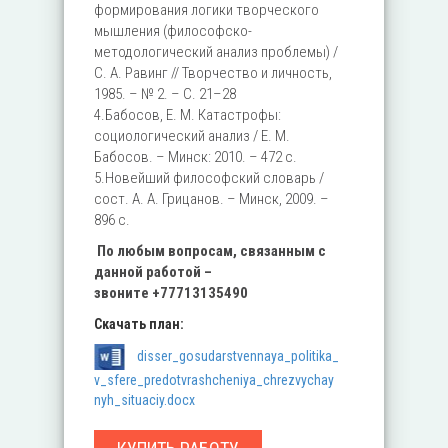
формирования логики творческого
мышления (философско-
методологический анализ проблемы) /
С. А. Равинг // Творчество и личность,
1985. – № 2. – С. 21–28
4.Бабосов, Е. М. Катастрофы:
социологический анализ / Е. М.
Бабосов. – Минск: 2010. – 472 с.
5.Новейший философский словарь /
сост. А. А. Грицанов. – Минск, 2009. –
896 с.
По любым вопросам, связанным с
данной работой –
звоните
+77713135490
Скачать план:
disser_gosudarstvennaya_politika_
v_sfere_predotvrashcheniya_chrezvychay
nyh_situaciy.docx