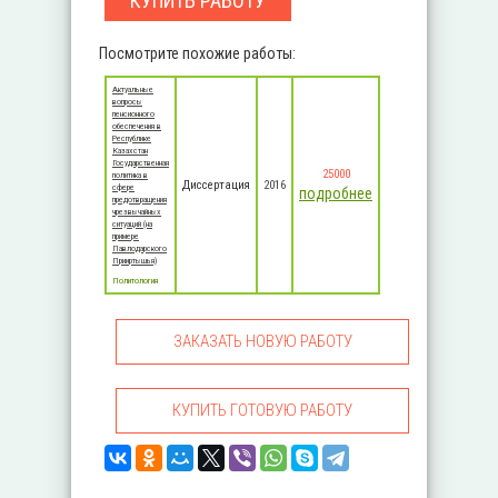
КУПИТЬ РАБОТУ
Посмотрите похожие работы:
Актуальные
вопросы
пенсионного
обеспечения в
Республике
Казахстан
Государственная
25000
политика в
Диссертация
2016
сфере
подробнее
предотвращения
чрезвычайных
ситуаций (на
примере
Павлодарского
Прииртышья)
Политология
ЗАКАЗАТЬ НОВУЮ РАБОТУ
КУПИТЬ ГОТОВУЮ РАБОТУ