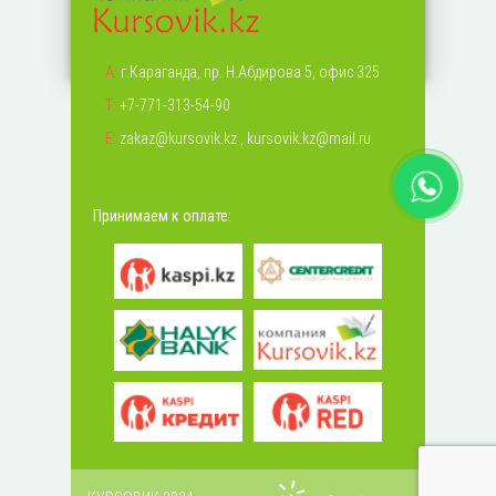
А:
г.Караганда, пр. Н.Абдирова 5, офис 325
Т:
+7-771-313-54-90
Е:
zakaz@kursovik.kz
,
kursovik.kz@mail.ru
Принимаем к оплате: