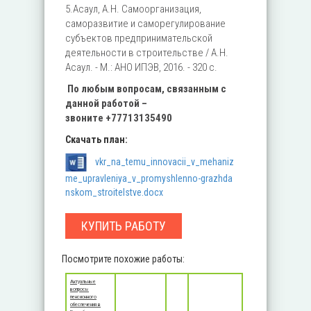
5.Асаул, А.Н. Самоорганизация,
саморазвитие и саморегулирование
субъектов предпринимательской
деятельности в строительстве / А.Н.
Асаул. - М.: АНО ИПЭВ, 2016. - 320 c.
По любым вопросам, связанным с
данной работой –
звоните
+77713135490
Скачать план:
vkr_na_temu_innovacii_v_mehaniz
me_upravleniya_v_promyshlenno-grazhda
nskom_stroitelstve.docx
КУПИТЬ РАБОТУ
Посмотрите похожие работы:
Актуальные
вопросы
пенсионного
обеспечения в