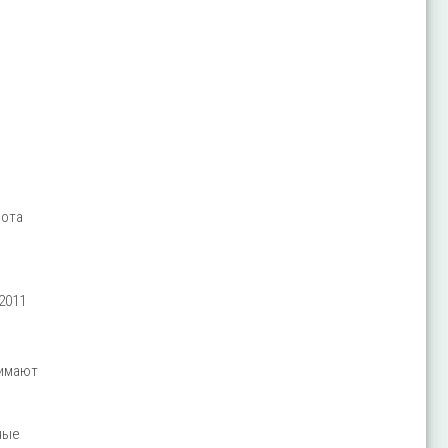
рота
2011
нимают
ные