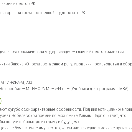
егазовый сектор РК
сектора при государственной поддержке в РК
Социально-экономическая модернизация — главный вектор развития
принятии Закона «О государственном регулировании производства и обо
 М.: ИНФРА-М, 2001.
еб. пособие — М.: ИНФРА-М. — 544 с. — (Учебники для программы МВА)., 
)
меют сугубо свои характерные особенности. Под инвестициями же по
ауреат Нобелевской премии по экономике Уильям Шарп считает, что
обы получить большую их сумму в будущем».
ценные бумаги, иное имущество, в том числе имущественные права, и