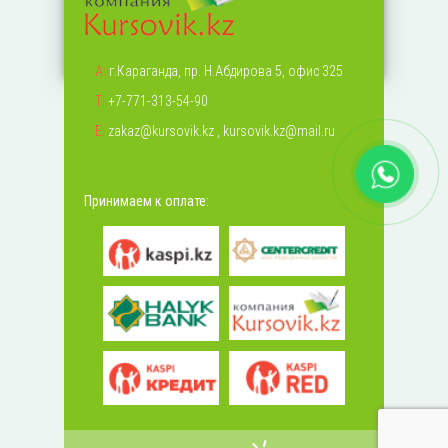
А:
г.Караганда, пр. Н.Абдирова 5, офис 325
Т:
+7-771-313-54-90
Е:
zakaz@kursovik.kz
,
kursovik.kz@mail.ru
Принимаем к оплате: