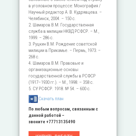
в уголовном процессе: Монография /
Научный редактор А. В. Кудрявцева. –
Челябинск, 2004. – 150 c.
2. Шамаров В.М. Государственная
служба в милиции НКВД РСФСР. – М.,
1999. – 286 с.
3. Руцкин В.М. Рождение советской
милиции в Прикамье. – Пермь, 1973. –
268 с.
4. Шамаров В.М. Правовые и
организационные основы
государственной службы в РСФСР
(1917–1930 гг.). – М., 1998. – 358 с.
5. СУ РСФСР. 1918. № 54. – 600 с.
Скачать план
По любым вопросам, связанным с
данной работой –
звоните
+77713135490