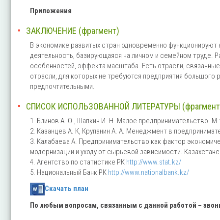
Приложения
ЗАКЛЮЧЕНИЕ (фрагмент)
В экономике развитых стран одновременно функционируют к
деятельность, базирующаяся на личном и семейном труде. Р
особенностей, эффекта масштаба. Есть отрасли, связанные
отрасли, для которых не требуются предприятия большого 
предпочтительными.
СПИСОК ИСПОЛЬЗОВАННОЙ ЛИТЕРАТУРЫ (фрагмент
1. Блинов А. О., Шапкин И. Н. Малое предпринимательство. М.:
2. Казанцев А. К, Крупанин А. А. Менеджмент в предпринимат
3. Калабаева А. Предпринимательство как фактор экономич
модернизации и уходу от сырьевой зависимости. Казахстанск
4. Агентство по статистике РК
http://www.stat.kz/
5. Национальный Банк РК
http://www.nationalbank.kz/
Скачать план
По любым вопросам, связанным с данной работой – зво