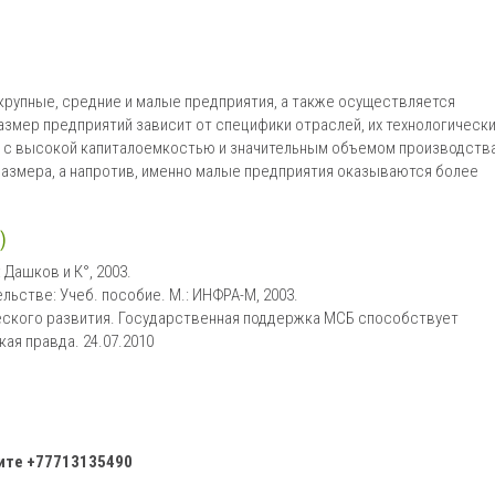
рупные, средние и малые предприятия, а также осуществляется
азмер предприятий зависит от специфики отраслей, их технологическ
 с высокой капиталоемкостью и значительным объемом производства
размера, а напротив, именно малые предприятия оказываются более
)
 Дашков и К°, 2003.
ельстве: Учеб. пособие. М.: ИНФРА-М, 2003.
еского развития. Государственная поддержка МСБ способствует
ая правда. 24.07.2010
ните
+77713135490