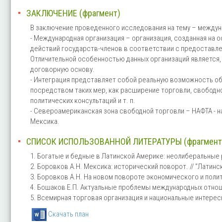
ЗАКЛЮЧЕНИЕ (фрагмент)
В заключение проведенного исследования на тему – междун
- Международная организация – организация, созданная на
действий государств-членов в соответствии с предоставл
Отличительной особенностью данных организаций является, 
договорную основу.
- Интеграция представляет собой реальную возможность о
посредством таких мер, как расширение торговли, свободн
политических консультаций и т. п.
- Североамериканская зона свободной торговли – НАФТА - нач
Мексика.
СПИСОК ИСПОЛЬЗОВАННОЙ ЛИТЕРАТУРЫ (фрагмент
1. Богатые и бедные в Латинской Америке: неолиберальные
2. Боровков А.Н. Мексика: исторический поворот. // ”Латинск
3. Боровков А.Н. На новом повороте экономического и полит
4. Бошаков Е.П. Актуальные проблемы международных отнош
5. Всемирная торговая организация и национальные интерес
Скачать план