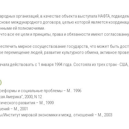
ародных организаций, в качестве объекта выступала НАФТА, подведем
 основе международного договора, целью которой является координац
енными ей полномочиями.
что все ее цели и принципы, права и обязанности имеют согласованн
беспечить мирное сосуществование государств, что может быть дост
ое перемещение людей, развитие культурного обмена, активное пров
ала действовать с 1 января 1994 года. Состояла из трех стран - США,
)
 реформы и социальные проблемы – М.. 1996
ая Америка”, 2000, N 12
ического развития – М., 1999
ений – М., 2001
ы/Институт мировой экономики и межд. отношений – М., 2003