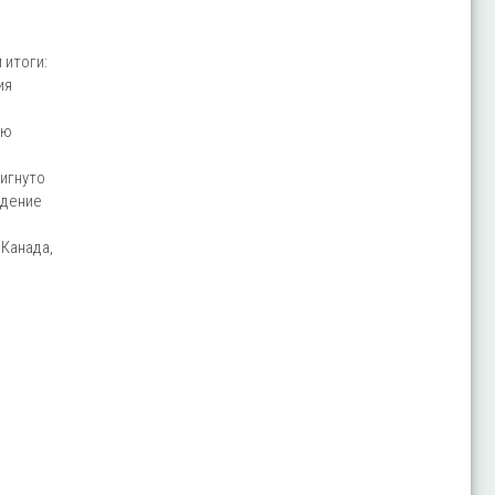
 итоги:
ия
ую
игнуто
едение
 Канада,