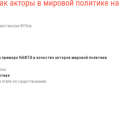
к акторы в мировой политике на
ахстанских ВУЗов.
 примере НАФТА в качестве акторов мировой политики
ека
итике
м этапе ее существования