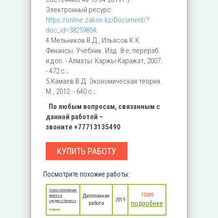
Электронный ресурс:
https://online.zakon.kz/Document/?
doc_id=38259854;
4.Мельников В.Д., Ильясов К.К.
Финансы. Учебник. Изд. 8-е, перераб.
и доп. - Алматы: Каржы-Каражат, 2007.
- 472 c.;
5.Камаев В.Д. Экономическая теория.
М., 2012. - 640 с.;
По любым вопросам, связанным с
данной работой –
звоните
+77713135490
КУПИТЬ РАБОТУ
Посмотрите похожие работы:
Налогообложение
15000
Дипломная
малого и
2019
среднего бизнеса
подробнее
работа
Налоги