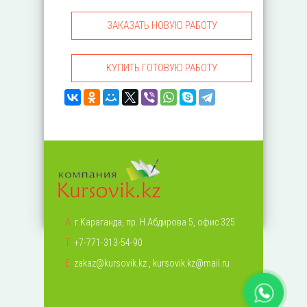
ЗАКАЗАТЬ НОВУЮ РАБОТУ
КУПИТЬ ГОТОВУЮ РАБОТУ
А:
г.Караганда, пр. Н.Абдирова 5, офис 325
Т:
+7-771-313-54-90
Е:
zakaz@kursovik.kz
,
kursovik.kz@mail.ru