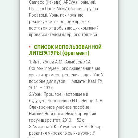
Cameco (Канада), AREVA (Франция),
Uranium One и ARMZ (Россия, группа
Росатом). Уран, как правило,
реализуется на основе прямых
поставок от добывающих компаний
производителям ядерного топлива.
СПИСОК ИСПОЛЬЗОВАННОЙ
ЛИТЕРАТУРЫ (фрагмент)
1.Интыкбаев А.М., Алыбаев Ж.А.
Основы подземного выщелачивания
урана и примеры решения задач: Учеб.
пособие для вузов. – Алматы: КазНТУ,
2011. – 193 с
2.Уран. Прошлое, настоящее и
будущее. Черноруков Н.Г., Нипрук О.В.
Электронное учебное пособие. –
Нижний Новгород: Нижегородский
госуниверситет, 2010. – 52 с.
3.Амирова У.К., Урузбаева Н.А. Обзор
развития мирового рынка урана //