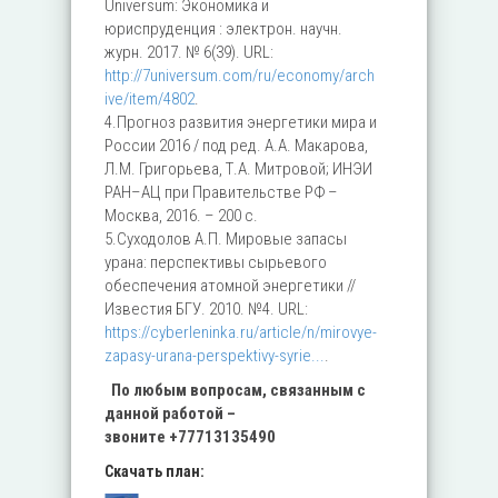
Universum: Экономика и
юриспруденция : электрон. научн.
журн. 2017. № 6(39). URL:
http://7universum.com/ru/economy/arch
ive/item/4802
.
4.Прогноз развития энергетики мира и
России 2016 / под ред. А.А. Макарова,
Л.М. Григорьева, Т.А. Митровой; ИНЭИ
РАН–АЦ при Правительстве РФ –
Москва, 2016. – 200 с.
5.Суходолов А.П. Мировые запасы
урана: перспективы сырьевого
обеспечения атомной энергетики //
Известия БГУ. 2010. №4. URL:
https://cyberleninka.ru/article/n/mirovye-
zapasy-urana-perspektivy-syrie...
.
По любым вопросам, связанным с
данной работой –
звоните
+77713135490
Скачать план: