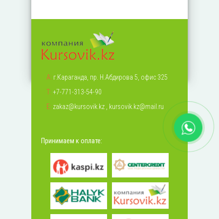
А:
г.Караганда, пр. Н.Абдирова 5, офис 325
Т:
+7-771-313-54-90
Е:
zakaz@kursovik.kz
,
kursovik.kz@mail.ru
Принимаем к оплате: