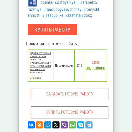
ocenka_sostoyaniya_i_perspektiv_
razvitiya_uranodobyvayushchey_promyshl
ennosti_v_respublike_kazahstan.docx
КУПИТЬ РАБОТУ
Посмотрите похожие работы:
ОЦЕНКА СОСТОЯНИЯ
И ПЕРСПЕКТИВ
РАЗВИТИЯ
25000
УРАНОДОБЫВАЮЩЕЙ
Диссертация
2018
ПРОМЫШЛЕННОСТИ
подробнее
В РЕСПУБЛИКЕ
КАЗАХСТАН
Менеджмент
ЗАКАЗАТЬ НОВУЮ РАБОТУ
КУПИТЬ ГОТОВУЮ РАБОТУ