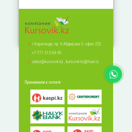
А:
г.Караганда, пр. Н.Абдирова 5, офис 325
Т:
+7-771-313-54-90
Е:
zakaz@kursovik.kz
,
kursovik.kz@mail.ru
Принимаем к оплате: