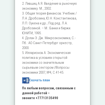
2. Лившиц А.Я. Введение в рыночную
экономику. М., 2002.
3. Общая теория финансов: Учебник /
Л.А. Дробозина, Ю.Н. Константинова,
Л.П. Оукена и др.; Под ред. Л.А.
Дробозиной. – М.: Банки и биржи.
ЮНИТИ, 1995 .
4. Долан Э. Дж. Микроэкономика, С.-
Пб.: АО Санкт-Петербург оркестр,
2000.
5. Илларионов А. Экономическая
политика в условиях открытой
экономики со значительным
сырьевым сектором //Вопросы
экономики 2007, №4, С.41-45.
Скачать план
По любым вопросам, связанным с
данной работой –
звоните
+77713135490