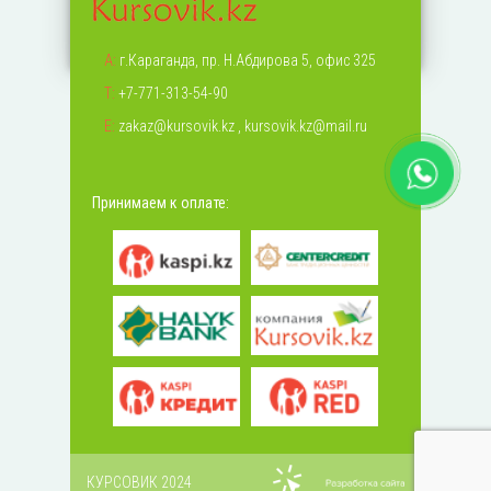
А:
г.Караганда, пр. Н.Абдирова 5, офис 325
Т:
+7-771-313-54-90
Е:
zakaz@kursovik.kz
,
kursovik.kz@mail.ru
Принимаем к оплате:
КУРСОВИК 2024