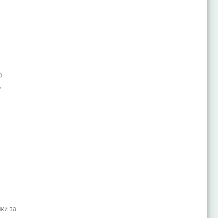
о
,
ки за