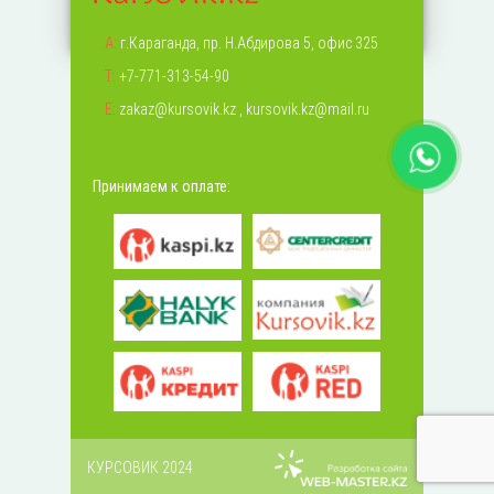
А:
г.Караганда, пр. Н.Абдирова 5, офис 325
Т:
+7-771-313-54-90
Е:
zakaz@kursovik.kz
,
kursovik.kz@mail.ru
Принимаем к оплате:
КУРСОВИК 2024