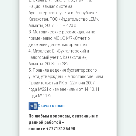
2. Скала В.И., Скала Н.В., Нам Г.М.
Национальная система
бухгалтерского учета в Республике
Казахстан. ТОО «Издательство LEM». –
Алматы, 2007 . ч.1 – 420 с.
3. Методические рекомендации по
применению МСФО №7 «Отчет о
движении денежных средств»
4. Михалева Е. «Бухгалтерский и
налоговый учет в Казахстане»,
Алматы: 2008 г. c.282
5. Правила ведения бухгалтерского
учета, утвержденные постановлением
Правительства РК от 22 июня 2007
года №221 с изменениями от 14.10.11
года № 1172
Скачать план
По любым вопросам, связанным с
данной работой –
звоните
+77713135490