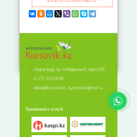
КУПИТЬ ГОТОВУЮ РАБОТУ
А:
г.Караганда, пр. Н.Абдирова 5, офис 325
Т:
+7-771-313-54-90
Е:
zakaz@kursovik.kz
,
kursovik.kz@mail.ru
Принимаем к оплате: