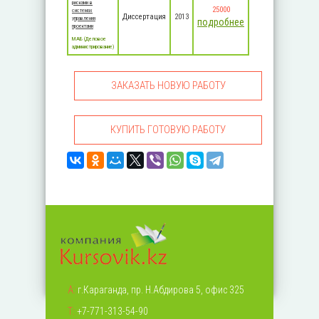
рисками в
25000
системах
Диссертация
2013
управления
подробнее
проектами
MАБ (Деловое
администрирование)
ЗАКАЗАТЬ НОВУЮ РАБОТУ
КУПИТЬ ГОТОВУЮ РАБОТУ
А:
г.Караганда, пр. Н.Абдирова 5, офис 325
Т:
+7-771-313-54-90