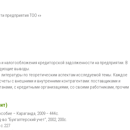
ти предприятия ТОО «»
за и налогообложения кредиторской задолженности на предприятии. В
едующие выводы.
р литературы по теоретическим аспектам исследуемой темы. Каждое
счеты с внешними и внутренними контрагентами: поставщиками и
рганами, с кредитными организациями, со своими работниками, прочим
нт)
особие – Караганда, 2009 – 444с.
-во "Бухгалтерский учет", 2002, 200с.
 с.227