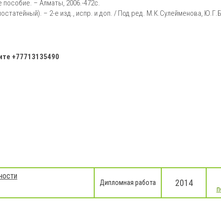
 пособие. – Алматы, 2006.-472с.
татейный). – 2-е изд., испр. и доп. / Под ред. М.К.Сулейменова, Ю.Г.
ните
+77713135490
ности
2014
Дипломная работа
п