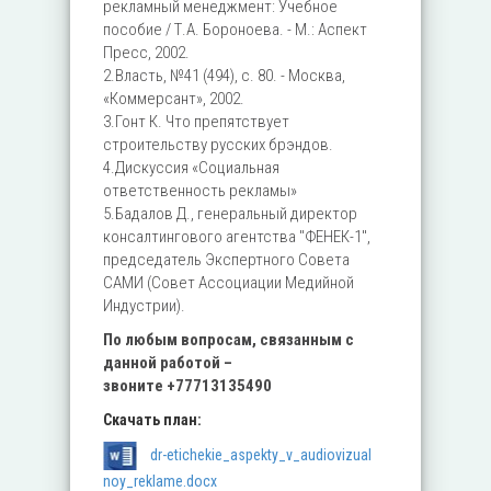
рекламный менеджмент: Учебное
пособие / Т.А. Бороноева. - М.: Аспект
Пресс, 2002.
2.Власть, №41 (494), с. 80. - Москва,
«Коммерсант», 2002.
3.Гонт К. Что препятствует
строительству русских брэндов.
4.Дискуссия «Социальная
ответственность рекламы»
5.Бадалов Д., генеральный директор
консалтингового агентства "ФЕНЕК-1",
председатель Экспертного Совета
САМИ (Совет Ассоциации Медийной
Индустрии).
По любым вопросам, связанным с
данной работой –
звоните
+77713135490
Скачать план:
dr-etichekie_aspekty_v_audiovizual
noy_reklame.docx