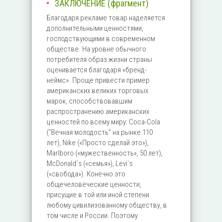
ЗАКЛЮЧЕНИЕ (фрагмент)
Благодаря рекламе товар наделяется
дополнительными ценностями,
господствующими в современном
обществе. На уровне обычного
потребителя образ жизни страны
оценивается благодаря «бренд-
неймс». Проще привести пример
американских великих торговых
марок, способствовавшим
распространению американских
ценностей по всему миру: Соса-Cola
(“Вечная молодость” на рынке 110
лет), Nike («Просто сделай это»),
Marlboro («мужественность», 50 лет),
McDonald`s («семья»), Levi`s
(«свобода»). Конечно это
общечеловеческие ценности,
присущие в той или иной степени
любому цивилизованному обществу, в
том числе и России. Поэтому