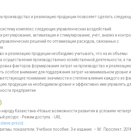
на производство и реализацию продукции позволяет сделать следующ
 систему комплекс следующих управленческих воздействий:
и регулирование, активизация и стимулирование, учёт, анализ и контр
управленческих решений по оптимизации расходов, связанных с
я.
во и реализацию продукции необходимо учитывать, что на их объемы
еда осуществления производственно-хозяйственной деятельности, а т
ировка факторов формирования затрат на производство и реализаци
ть особое внимание для поддержания затрат на минимальном уровне и
тветствующее понимание значимости и степени влияния каждого из ф
цию продукции на необходимом уровне и эффективно ими управлять д
ности предприятия.
)
а народу Казахстана «Новые возможности развития в условиях четвер
й ресурс - Режим доступа. - URL:
lanie-prezid...
ритмы, показатели. Учебное пособие, 3-е издание. – М.: Проспект, 201