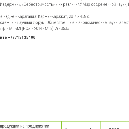
«Издержки», «Себестоимость» и их различия// Мир современной науки, №
 изд.-е.- Караганда: Каржы-Каражат, 2014.- 458 с.
лодежный научный форум: Общественные и экономические науки: элект
ф. - М.: «МЦНО». - 2014 - № 5(12) - 353с
ните
+77713135490
продукции на предприятии