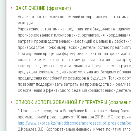
ЗАКЛЮЧЕНИЕ (фрагмент)
Анализ теоретических положений по управлению затратами 
выводы.
Управление затратами на предприятии объединяет в единую
прогнозирование и планирование, организация, координация 
затрат и производственных инвестиций с целью выработки 
производственно-коммерческой деятельностью предприяти
При изучении процесса формирования затрат на производст
оказывает влияние не только внутренняя, но и внешняя ср
факторы из других сфер деятельности. Предлагаемая групп
продукции показывает, на какие условия необходимо обраща
предвидения колебаний их размеров в будущем. Только соо
позволит поддерживать затраты на производство и реализа
обеспечения эффективного ведения хозяйственной деятель
СПИСОК ИСПОЛЬЗОВАННОЙ ЛИТЕРАТУРЫ (фрагмент
1.Послание Президента Республики Казахстан Н. Назарбаев
промышленной революции» от 10 января 2018 г. // Электронны
http://www.akorda.kz/ru/addresses/addresses_of_president/pos
2.Ковалев В.В. Корпоративные финансы и учет: понятия, алго