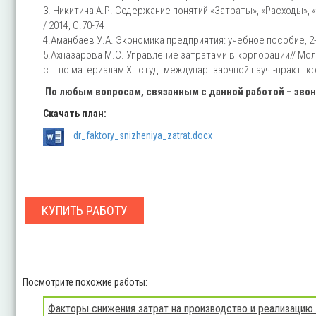
3. Никитина А.Р. Содержание понятий «Затраты», «Расходы», 
/ 2014, С.70-74
4.Аманбаев У.А. Экономика предприятия: учебное пособие, 2-е
5.Ахназарова М.С. Управление затратами в корпорации// Мо
ст. по материалам XII студ. междунар. заочной науч.-практ. кон
По любым вопросам, связанным с данной работой – зво
Скачать план:
dr_faktory_snizheniya_zatrat.docx
КУПИТЬ РАБОТУ
Посмотрите похожие работы:
Факторы снижения затрат на производство и реализацию 