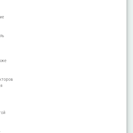
ие
оль
акже
ю
акторов
ля
той
4