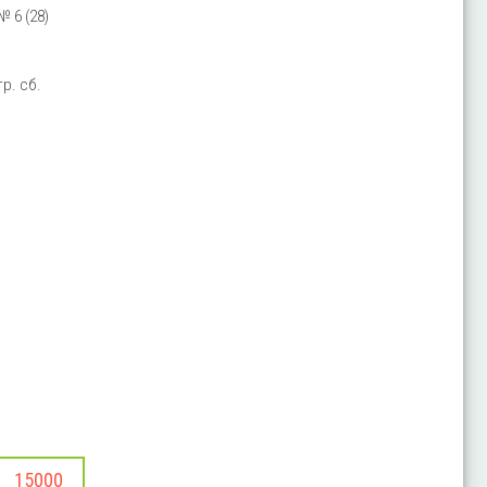
 6 (28)
р. сб.
15000