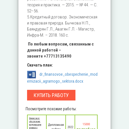
теория и практика. — 2015. — № 44. — С.
52–56.
5.Кредитный договор. Экономическая
и правовая природа. Бычкова Н.П.,
Баяндурян Г.Л., Авагян Г.Л. - Магистр,
Инфра-М. – 2018. 160 c.
По любым вопросам, связанным с
данной работой –
звоните
+77713135490
Скачать план:
dr_finansovoe_obespechenie_mod
ernizacii_agrarnogo_sektora.docx
КУПИТЬ РАБОТУ
Посмотрите похожие работы:
Финансовое
обеспечение
15000
Дипломная
модернизации
2022
аграрного