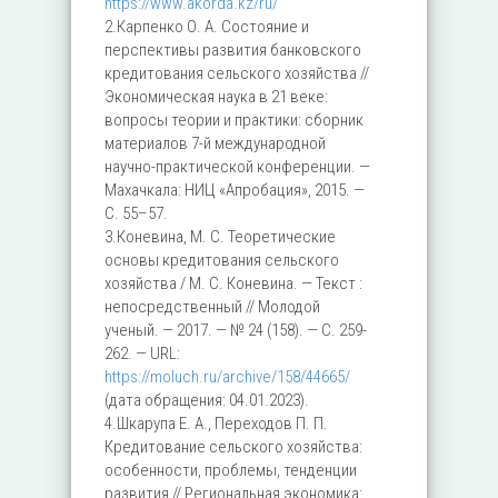
https://www.akorda.kz/ru/
2.Карпенко О. А. Состояние и
перспективы развития банковского
кредитования сельского хозяйства //
Экономическая наука в 21 веке:
вопросы теории и практики: сборник
материалов 7-й международной
научно-практической конференции. —
Махачкала: НИЦ «Апробация», 2015. —
С. 55–57.
3.Коневина, М. С. Теоретические
основы кредитования сельского
хозяйства / М. С. Коневина. — Текст :
непосредственный // Молодой
ученый. — 2017. — № 24 (158). — С. 259-
262. — URL:
https://moluch.ru/archive/158/44665/
(дата обращения: 04.01.2023).
4.Шкарупа Е. А., Переходов П. П.
Кредитование сельского хозяйства:
особенности, проблемы, тенденции
развития // Региональная экономика: