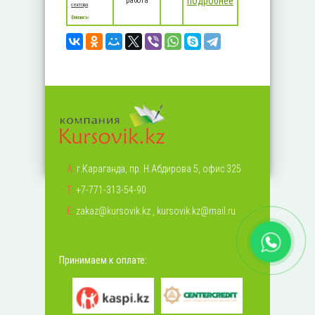
подробнее
работа
сектора
Финансы
А:
г.Караганда, пр. Н.Абдирова 5, офис 325
Т:
+7-771-313-54-90
Е:
zakaz@kursovik.kz
,
kursovik.kz@mail.ru
Принимаем к оплате: