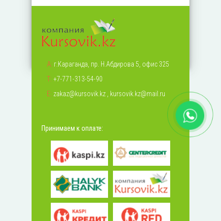
А:
г.Караганда, пр. Н.Абдирова 5, офис 325
Т:
+7-771-313-54-90
Е:
zakaz@kursovik.kz
,
kursovik.kz@mail.ru
Принимаем к оплате: