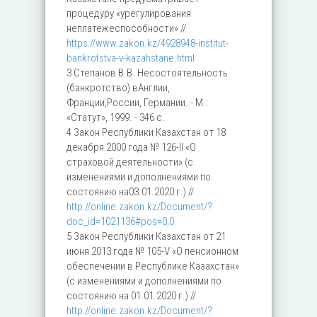
процедуру «урегулирования
неплатежеспособности» //
https://www.zakon.kz/4928948-institut-
bankrotstva-v-kazahstane.html
3 Степанов В.В. Несостоятельность
(банкротство) вАнглии,
Франции,России, Германии. - М.:
«Статут», 1999. - 346 с.
4 Закон Республики Казахстан от 18
декабря 2000 года № 126-II «О
страховой деятельности» (с
изменениями и дополнениями по
состоянию на03.01.2020 г.) //
http://online.zakon.kz/Document/?
doc_id=1021136#pos=0;0
5 Закон Республики Казахстан от 21
июня 2013 года № 105-V «О пенсионном
обеспечении в Республике Казахстан»
(с изменениями и дополнениями по
состоянию на 01.01.2020 г.) //
http://online.zakon.kz/Document/?