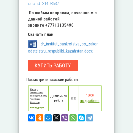
doc_id=31408637
По любым вопросам, связанным с
данной работой –
звоните
+77713135490
Скачать план:
dr_institut_bankrotstva_po_zakon
odatelstvu_respubliki_kazahstan.docx
КУПИТЬ РАБОТУ
Посмотрите похожие работы:
Институт
банкротства по
15000
Дипломная
законодательству
2020
Республики
подробнее
работа
Казахстан
Юриспруденция