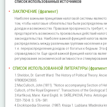
СПИСОК ИСПОЛЬЗОВАННЫХ ИСТОЧНИКОВ
ЗАКЛЮЧЕНИЕ (фрагмент)
Наиболее важными принципами налоговой системы являются
том, чтобы налоговые обязательства были распределены м
доходах и возможностях. Правовая прозрачность требует, 
предотвратить возможность произвольных действий налого
законодательства. Наиболее важной функцией налогов явля
распределялись между различными группами населения и ре
т.е. перераспределения доходов от богатых к бедным. Эта
справедливости. Еще одной важной функцией налогов являе
регулирования экономической активности и стимулирования
СПИСОК ИСПОЛЬЗОВАННОЙ ЛИТЕРАТУРЫ (фрагмент
1.Sheldon, Dr. Garrett Ward. The History of Political Theory: Anc
9780820423005.
2.MacCulloch, John (1811). "Notice accompanying Section of He
Culloch, of the Royal Engineers". Transactions of the Geological 
3.Karfíková, Marie. Karel Engliš. In: SKŘEJPKOVÁ, Petra. Antolog
7201-750-8. S. 576–581.
4.Enciklopedija Slovenije. (1987). Knjiga 1. Ljubljana: Mladinska kn