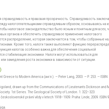
 справедливость и правовая прозрачность. Справедливость заключа
ежду налогоплательщиками справедливым образом, основываясь на и
чтобы налоговое законодательство было ясным и понятным для всех, 
вых органов и обеспечить справедливое применение налогового
ется распределение, которая заключается в том, чтобы собранные на
гионами. Кроме того, налоги также выполняют функцию перераспреде
 функция налогов особенно важна для обеспечения социальной
тся стабилизация экономики. Налоги могут использоваться для
 или замедления роста экономики в зависимости от ситуации.
)
ient Greece to Modern America (англ.). — Peter Lang, 2003. — P. 253. — ISBN
ligoland, drawn up from the Communications of Lieutenants Dickinson and 
Society. 1st Series. The Geological Society of London. 1: 322–323.
ie československé právní vědy v letech 1918–1939. Praha: Linde, 2009. ISBN 
jiga.