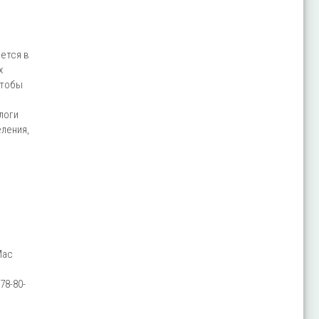
ется в
х
чтобы
логи
ления,
Mac
978-80-