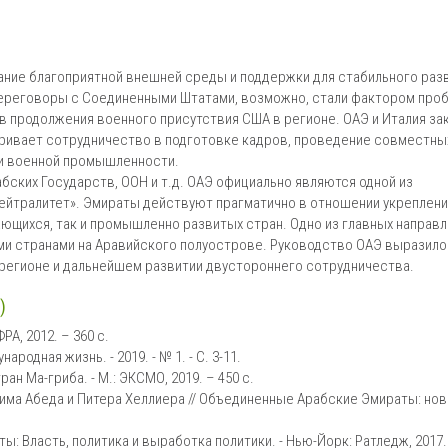
ние благоприятной внешней среды и поддержки для стабильного раз
Переговоры с Соединенными Штатами, возможно, стали фактором про
тив продолжения военного присутствия США в регионе. ОАЭ и Италия з
ривает сотрудничество в подготовке кадров, проведение совместны
ти военной промышленности.
ских Государств, ООН и т.д. ОАЭ официально являются одной из
йтралитет». Эмираты действуют прагматично в отношении укреплени
ющихся, так и промышленно развитых стран. Одно из главных направ
ми странами на Аравийского полуострове. Руководство ОАЭ выразило
 регионе и дальнейшем развитии двустороннего сотрудничества.
)
А, 2012. – 360 с.
одная жизнь. - 2019. - № 1. - С. 3-11.
н Ма-гриба. - М.: ЭКСМО, 2019. – 450 с.
има Абеда и Питера Хеллиера // Объединенные Арабские Эмираты: нов
: Власть, политика и выработка политики. - Нью-Йорк: Ратледж, 2017.