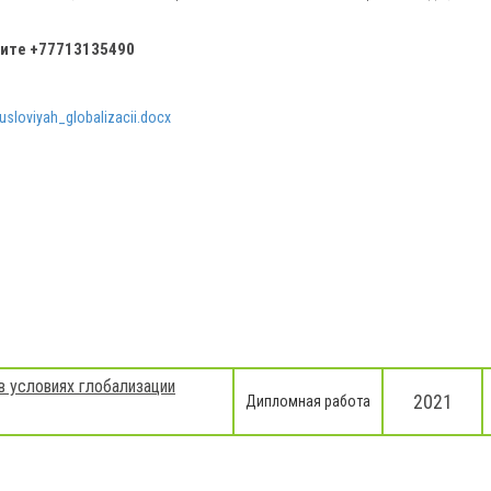
ните
+77713135490
sloviyah_globalizacii.docx
в условиях глобализации
2021
Дипломная работа