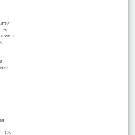
вития
блем
аключили
х
я
лений
ая
 – 195