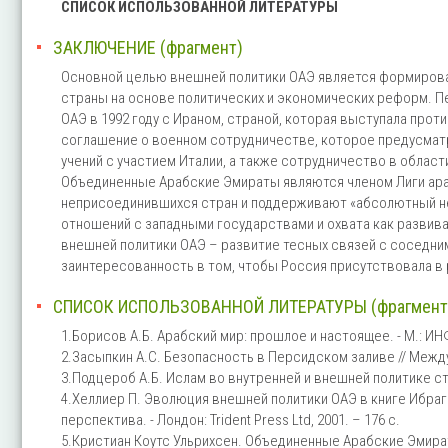
СПИСОК ИСПОЛЬЗОВАННОЙ ЛИТЕРАТУРЫ
ЗАКЛЮЧЕНИЕ (фрагмент)
Основной целью внешней политики ОАЭ является формирова
страны на основе политических и экономических реформ. 
ОАЭ в 1992 году с Ираном, страной, которая выступала про
соглашение о военном сотрудничестве, которое предусмат
учений с участием Италии, а также сотрудничество в облас
Объединенные Арабские Эмираты являются членом Лиги араб
неприсоединившихся стран и поддерживают «абсолютный не
отношений с западными государствами и охвата как развива
внешней политики ОАЭ – развитие тесных связей с соседни
заинтересованность в том, чтобы Россия присутствовала в
СПИСОК ИСПОЛЬЗОВАННОЙ ЛИТЕРАТУРЫ (фрагмент
1.Борисов А.Б. Арабский мир: прошлое и настоящее. - М.: ИНФР
2.Засыпкин А.С. Безопасность в Персидском заливе // Междунар
3.Подцероб А.Б. Ислам во внутренней и внешней политике стра
4.Хеллиер П. Эволюция внешней политики ОАЭ в книге Ибраг
перспектива. - Лондон: Trident Press Ltd, 2001. – 176 с.
5.Кристиан Коутс Ульрихсен. Объединенные Арабские Эмираты