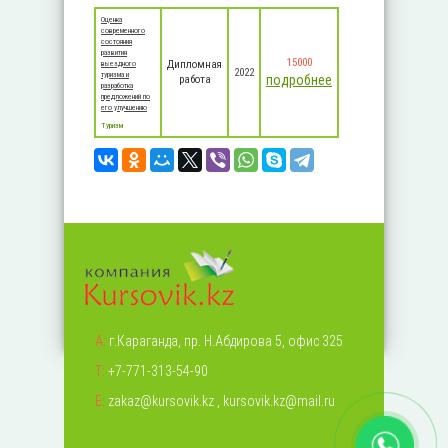
Оценка
современного
состояния
развития
15000
Дипломная
выездного
2022
туризма и
подробнее
работа
разработка
предложений по
его улучшению
Туризм
А:
г.Караганда, пр. Н.Абдирова 5, офис 325
Т:
+7-771-313-54-90
Е:
zakaz@kursovik.kz
,
kursovik.kz@mail.ru