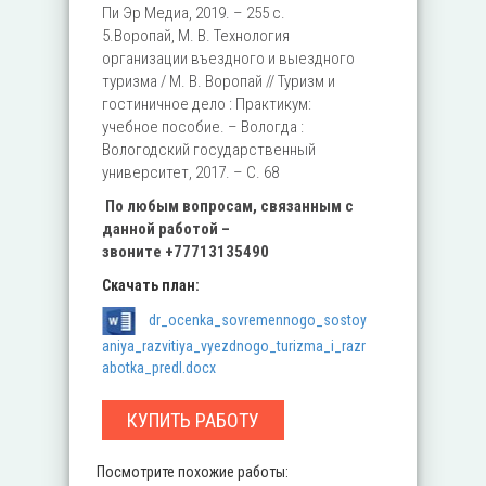
Пи Эр Медиа, 2019. – 255 с.
5.Воропай, М. В. Технология
организации въездного и выездного
туризма / М. В. Воропай // Туризм и
гостиничное дело : Практикум:
учебное пособие. – Вологда :
Вологодский государственный
университет, 2017. – С. 68
По любым вопросам, связанным с
данной работой –
звоните
+77713135490
Скачать план:
dr_ocenka_sovremennogo_sostoy
aniya_razvitiya_vyezdnogo_turizma_i_razr
abotka_predl.docx
КУПИТЬ РАБОТУ
Посмотрите похожие работы: