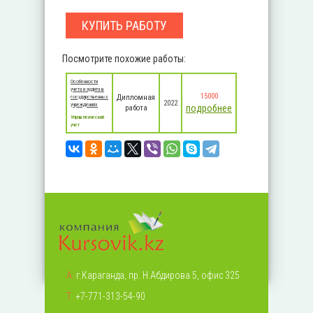
КУПИТЬ РАБОТУ
Посмотрите похожие работы:
Особенности
учета и аудита в
15000
Дипломная
государственных
2022
учреждениях
подробнее
работа
Управленческий
учет
А:
г.Караганда, пр. Н.Абдирова 5, офис 325
Т:
+7-771-313-54-90