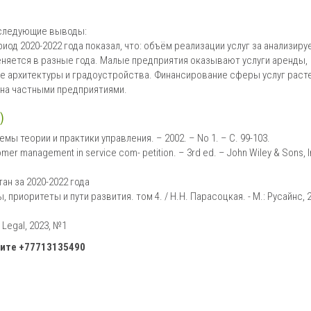
 следующие выводы:
риод 2020-2022 года показал, что: объём реализации услуг за анализир
меняется в разные года. Малые предприятия оказывают услуги аренды,
е архитектуры и градоустройства. Финансирование сферы услуг расте
ена частными предприятиями.
)
мы теории и практики управления. – 2002. – No 1. – С. 99-103.
mer management in service com- petition. – 3rd ed. – John Wiley & Sons, I
н за 2020-2022 года
риоритеты и пути развития. том 4. / Н.Н. Парасоцкая. - М.: Русайнс, 2
 Legal, 2023, №1
ните
+77713135490