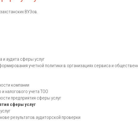
захстанских ВУЗов.
а и аудита сферы услуг
 формирования учетной политики в организациях сервиса и обществен
ности компании
 и налогового учета ТОО
ности предприятия сферы услуг
ятия сферы услуг
 услуг
основе результатов аудиторской проверки