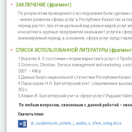
ЗАКЛЮЧЕНИЕ (фрагмент)
По результатам проведенного исследования были сделаны
- анализ развития сферы услуг в Республике Казахстан за пе
период растет, при этом удельный вид разных видов услуг 
консалтинга, крупные предприятия оказывают услуги в сфер
анализируемый период, в основном, сфера услуг представл
СПИСОК ИСПОЛЬЗОВАННОЙ ЛИТЕРАТУРЫ (фрагмент
1.Ворачек Х. О состоянии «теории маркетинга услуг» // Пробле
2.Grönroos, Christian. Service management and marketing: custo
2007. – 496 p.
3.Данные Бюро национальной статистики Республики Казахста
4.Парасоцкая, Н.Н. Бухгалтерский учет: современные вызовы, п
352 c.
5.Хлавич В. Бухгалтерский учет в сфере услуг// Издание Valen
По любым вопросам, связанным с данной работой – зво
Скачать план:
dr_osobennosti_ucheta_i_audita_v_sfere_uslug.docx