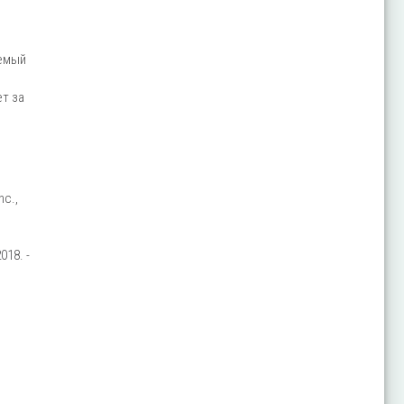
уемый
т за
nc.,
018. -