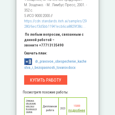
М. Зощенко. - М.: Лимбус Пресс, 2001. -
352 c.
5.ИСО 9000:2000 //
https://cdn.standards.iteh.ai/samples/29
280/6ecf3d5bb11941ecb6ca8829f38c...
По любым вопросам, связанным с
данной работой –
звоните
+77713135490
Скачать план:
dr_pravovoe_obespechenie_kache
stva_i_bezopasnosti_tovarov.docx
КУПИТЬ РАБОТУ
Посмотрите похожие работы:
Правовое
обеспечение
15000
Дипломная
качества и
2023
безопасности
подробнее
работа
товаров