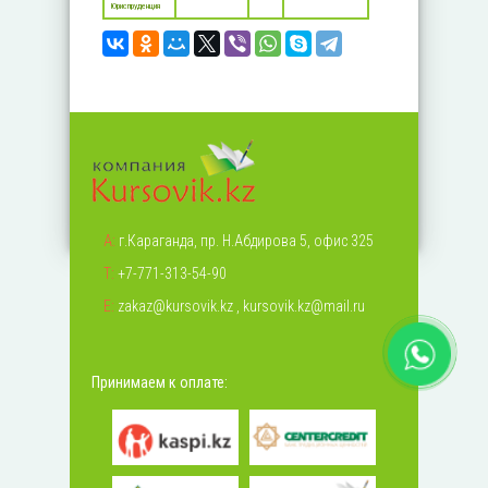
Юриспруденция
А:
г.Караганда, пр. Н.Абдирова 5, офис 325
Т:
+7-771-313-54-90
Е:
zakaz@kursovik.kz
,
kursovik.kz@mail.ru
Принимаем к оплате: