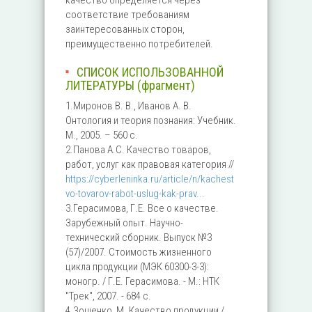
качество определяется через
соответствие требованиям
заинтересованных сторон,
преимущественно потребителей.
СПИСОК ИСПОЛЬЗОВАННОЙ
ЛИТЕРАТУРЫ (фрагмент)
1.Миронов В. В., Иванов А. В.
Онтология и теория познания: Учебник.
М., 2005. – 560 с.
2.Панова А.С. Качество товаров,
работ, услуг как правовая категория //
https://cyberleninka.ru/article/n/kachest
vo-tovarov-rabot-uslug-kak-prav...
3.Герасимова, Г.Е. Все о качестве.
Зарубежный опыт. Научно-
технический сборник. Выпуск №3
(57)/2007. Стоимость жизненного
цикла продукции (МЭК 60300-3-3):
моногр. / Г.Е. Герасимова. - М.: НТК
"Трек", 2007. - 684 c.
4.Зощенко, М. Качество продукции /